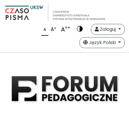
++
A
+
A
Zaloguj
A
Język Polski