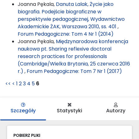
Joanna Pękala,
Danuta Lalak, Życie jako
biografia. Podejście biograficzne w
perspektywie pedagogicznej, Wydawnictwo
Akademickie ŻAK, Warszawa 2010, ss. 401
,
Forum Pedagogiczne: Tom 4 Nr 1 (2014)
Joanna Pękala,
Międzynarodowa konferencja
naukowa pt. Sharing reflexive doctoral
research practices for professionals
(Cambridge/Wielka Brytania, 25 czerwca 2016
r.)
,
Forum Pedagogiczne: Tom 7 Nr 1 (2017)
<<
<
1
2
3
4
5
6
Szczegóły
Statystyki
Autorzy
POBIERZ PLIKI