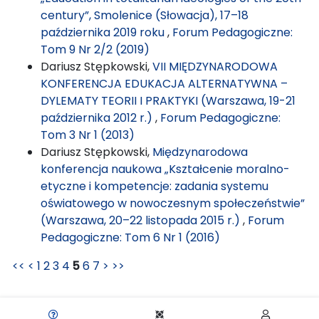
century”, Smolenice (Słowacja), 17–18
października 2019 roku
,
Forum Pedagogiczne:
Tom 9 Nr 2/2 (2019)
Dariusz Stępkowski,
VII MIĘDZYNARODOWA
KONFERENCJA EDUKACJA ALTERNATYWNA –
DYLEMATY TEORII I PRAKTYKI (Warszawa, 19-21
października 2012 r.)
,
Forum Pedagogiczne:
Tom 3 Nr 1 (2013)
Dariusz Stępkowski,
Międzynarodowa
konferencja naukowa „Kształcenie moralno-
etyczne i kompetencje: zadania systemu
oświatowego w nowoczesnym społeczeństwie”
(Warszawa, 20–22 listopada 2015 r.)
,
Forum
Pedagogiczne: Tom 6 Nr 1 (2016)
<<
<
1
2
3
4
5
6
7
>
>>