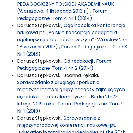
PEDAGOGICZNY POLSKIEJ AKADEMII NAUK
(Warszawa, 4 listopada 2013 r.)
,
Forum
Pedagogiczne: Tom 4 Nr 1 (2014)
Dariusz Stępkowski,
Ogólnopolska konferencja
naukowa pt. „Polskie koncepcje pedagogiki
ogólnej w ujęciu porównawczym” (Wrocław 27-
28 września 2017)
,
Forum Pedagogiczne: Tom 8
Nr 1 (2018)
Dariusz Stępkowski,
Od redakacji
,
Forum
Pedagogiczne: Tom 4 Nr 2 (2014)
Dariusz Stępkowski, Joanna Pękala,
Sprawozdanie z drugiego spotkania
międzynarodowej grupy badaczy zajmujących
się edukacją moralno-etyczną, Berlin 21–23
lutego 2019 roku
,
Forum Pedagogiczne: Tom 9
Nr 1 (2019)
Dariusz Stępkowski,
Sprawozdanie z
międzynarodowej konferencji naukowej pt.
„Education in totalitarian ideologies of the 20th