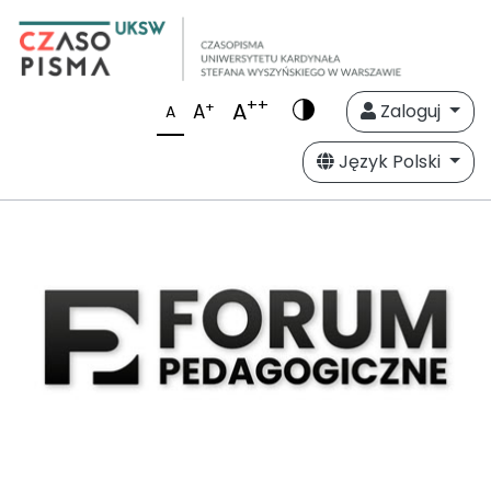
++
A
+
A
Zaloguj
A
Język Polski