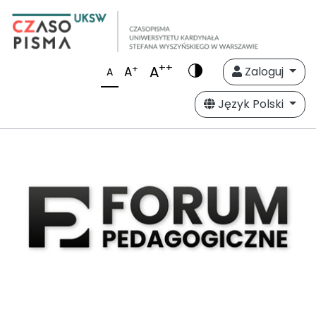
++
A
+
A
Zaloguj
A
Język Polski