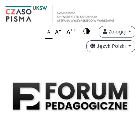
++
A
+
A
Zaloguj
A
Język Polski