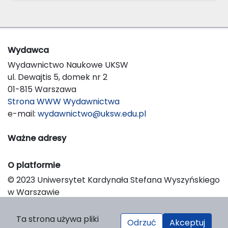
Wydawca
Wydawnictwo Naukowe UKSW
ul. Dewajtis 5, domek nr 2
01-815 Warszawa
Strona WWW Wydawnictwa
e-mail:
wydawnictwo@uksw.edu.pl
Ważne adresy
O platformie
© 2023 Uniwersytet Kardynała Stefana Wyszyńskiego
w Warszawie
Support & Customization by LIBCOM
Platform & Workflow by OJS/PKP
Ta strona używa pliki
Odrzuć
Akceptuj