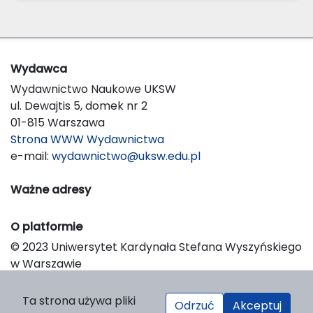
Wydawca
Wydawnictwo Naukowe UKSW
ul. Dewajtis 5, domek nr 2
01-815 Warszawa
Strona WWW Wydawnictwa
e-mail:
wydawnictwo@uksw.edu.pl
Ważne adresy
O platformie
© 2023 Uniwersytet Kardynała Stefana Wyszyńskiego
w Warszawie
Support & Customization by LIBCOM
Platform & Workflow by OJS/PKP
Ta strona używa pliki
Odrzuć
Akceptuj