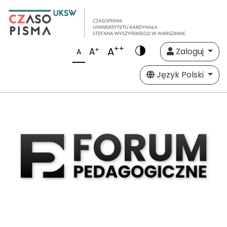
++
A
+
A
Zaloguj
A
Język Polski