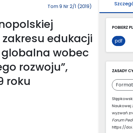
Szczeg
Tom 9 Nr 2/1 (2019)
nopolskiej
POBIERZ PL
 zakresu edukacji
pdf
a globalna wobec
o rozwoju”,
ZASADY C
9 roku
Format
Stępkowski
Naukowej z
wyzwań zr
Forum Ped
https://doi