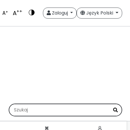
++
A
+
A
Zaloguj
Język Polski