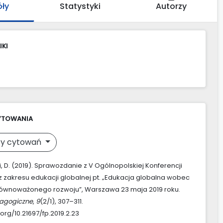
óły
Statystyki
Autorzy
IKI
YTOWANIA
y cytowań
, D. (2019). Sprawozdanie z V Ogólnopolskiej Konferencji
 zakresu edukacji globalnej pt. „Edukacja globalna wobec
ównoważonego rozwoju”, Warszawa 23 maja 2019 roku.
agogiczne
,
9
(2/1), 307–311.
.org/10.21697/fp.2019.2.23