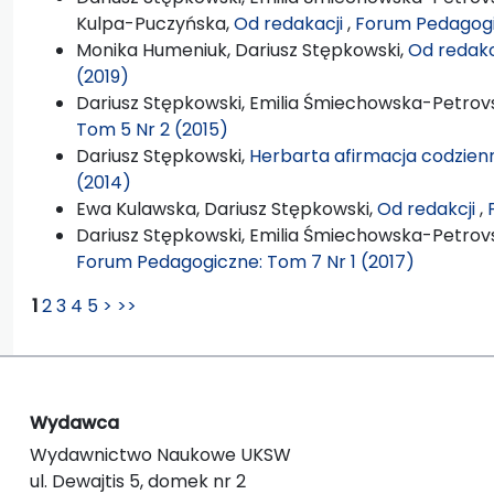
Kulpa-Puczyńska,
Od redakacji
,
Forum Pedagogi
Monika Humeniuk, Dariusz Stępkowski,
Od redakc
(2019)
Dariusz Stępkowski, Emilia Śmiechowska-Petrovs
Tom 5 Nr 2 (2015)
Dariusz Stępkowski,
Herbarta afirmacja codzien
(2014)
Ewa Kulawska, Dariusz Stępkowski,
Od redakcji
,
Dariusz Stępkowski, Emilia Śmiechowska-Petrovsk
Forum Pedagogiczne: Tom 7 Nr 1 (2017)
1
2
3
4
5
>
>>
Wydawca
Wydawnictwo Naukowe UKSW
ul. Dewajtis 5, domek nr 2