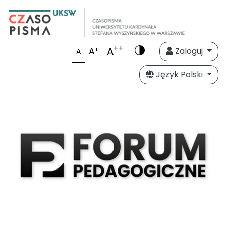
++
A
+
A
Zaloguj
A
Język Polski