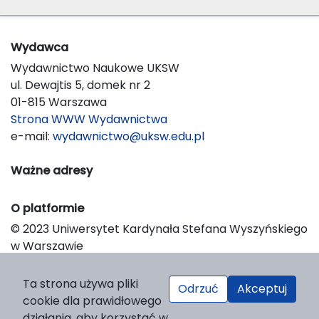
Wydawca
Wydawnictwo Naukowe UKSW
ul. Dewajtis 5, domek nr 2
01-815 Warszawa
Strona WWW Wydawnictwa
e-mail:
wydawnictwo@uksw.edu.pl
Ważne adresy
O platformie
© 2023 Uniwersytet Kardynała Stefana Wyszyńskiego
w Warszawie
Support & Customization by LIBCOM
Platform & Workflow by OJS/PKP
Ta strona używa pliki
Odrzuć
Akceptuj
cookie dla prawidłowego
działania, aby korzystać w