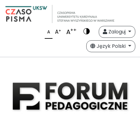
++
A
+
A
Zaloguj
A
Język Polski