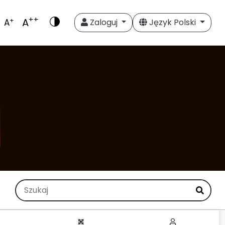
++
A
+
A
Zaloguj
Język Polski