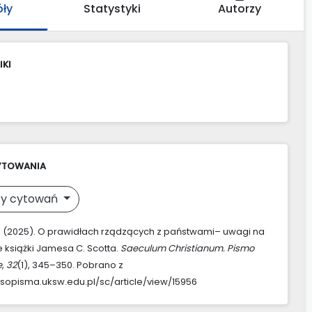
óły
Statystyki
Autorzy
IKI
YTOWANIA
y cytowań
D. (2025). O prawidłach rządzących z państwami– uwagi na
 książki Jamesa C. Scotta.
Saeculum Christianum. Pismo
e
,
32
(1), 345–350. Pobrano z
asopisma.uksw.edu.pl/sc/article/view/15956