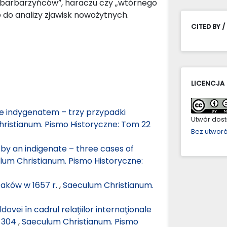
„barbarzyńców”, haraczu czy „wtórnego
do analizy zjawisk nowożytnych.
CITED BY /
LICENCJA
e indygenatem – trzy przypadki
Utwór dostę
ristianum. Pismo Historyczne: Tom 22
Bez utwor
y an indigenate – three cases of
lum Christianum. Pismo Historyczne:
zaków w 1657 r.
,
Saeculum Christianum.
ovei în cadrul relaţiilor internaţionale
. 304
,
Saeculum Christianum. Pismo