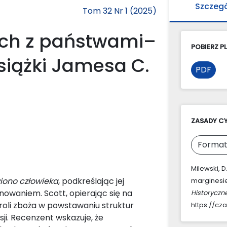
Szczeg
Tom 32 Nr 1 (2025)
ych z państwami–
POBIERZ PL
siążki Jamesa C.
PDF
ZASADY C
Format
Milewski, 
ono człowieka
, podkreślając jej
marginesie
nowaniem. Scott, opierając się na
Historyczn
roli zboża w powstawaniu struktur
https://cz
i. Recenzent wskazuje, że