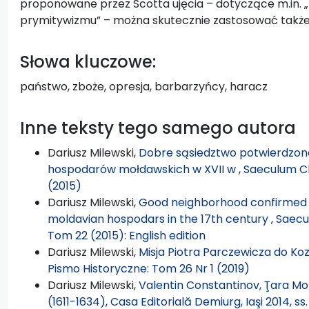
proponowane przez Scotta ujęcia – dotyczące m.in. 
prymitywizmu” – można skutecznie zastosować także 
Słowa kluczowe:
państwo, zboże, opresja, barbarzyńcy, haracz
Inne teksty tego samego autora
Dariusz Milewski,
Dobre sąsiedztwo potwierdzon
hospodarów mołdawskich w XVII w
,
Saeculum Ch
(2015)
Dariusz Milewski,
Good neighborhood confirmed b
moldavian hospodars in the 17th century
,
Saecu
Tom 22 (2015): English edition
Dariusz Milewski,
Misja Piotra Parczewicza do Ko
Pismo Historyczne: Tom 26 Nr 1 (2019)
Dariusz Milewski,
Valentin Constantinov, Ţara Mold
(1611-1634), Casa Editorială Demiurg, Iaşi 2014, ss