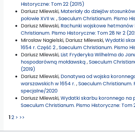
Historyczne: Tom 22 (2015)
Dariusz Milewski,
Materiały do dziejów stosunkó
połowie XVII w.
,
Saeculum Christianum. Pismo Hi
Dariusz Milewski,
Rachunki wojskowe hetmanów k
Christianum. Pismo Historyczne: Tom 28 Nr 2 (20
Mirosław Nagielski, Dariusz Milewski,
Wydatki ska
1654 r. Część 2
,
Saeculum Christianum. Pismo Hi
Dariusz Milewski,
List Fryderyka Wilhelma do Jan
hospodarówną mołdawską
,
Saeculum Christian
(2019)
Dariusz Milewski,
Donatywa od wojska koronnego
warszawskich w 1654 r.
,
Saeculum Christianum. 
specjalne/2020
Dariusz Milewski,
Wydatki skarbu koronnego na po
Saeculum Christianum. Pismo Historyczne: Tom 2
1
2
>
>>