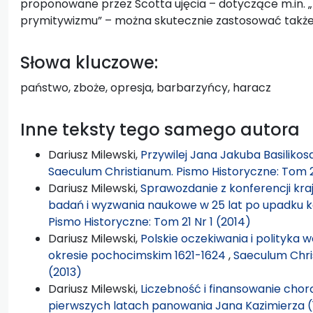
proponowane przez Scotta ujęcia – dotyczące m.in. 
prymitywizmu” – można skutecznie zastosować także 
Słowa kluczowe:
państwo, zboże, opresja, barbarzyńcy, haracz
Inne teksty tego samego autora
Dariusz Milewski,
Przywilej Jana Jakuba Basiliko
Saeculum Christianum. Pismo Historyczne: Tom 21
Dariusz Milewski,
Sprawozdanie z konferencji kra
badań i wyzwania naukowe w 25 lat po upadku
Pismo Historyczne: Tom 21 Nr 1 (2014)
Dariusz Milewski,
Polskie oczekiwania i polityk
okresie pochocimskim 1621-1624
,
Saeculum Chri
(2013)
Dariusz Milewski,
Liczebność i finansowanie chor
pierwszych latach panowania Jana Kazimierza 