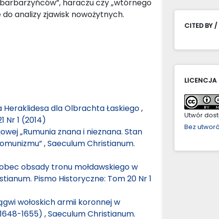
„barbarzyńców”, haraczu czy „wtórnego
do analizy zjawisk nowożytnych.
CITED BY /
LICENCJA
sa Heraklidesa dla Olbrachta Łaskiego
,
Utwór dostę
 Nr 1 (2014)
Bez utwor
jowej „Rumunia znana i nieznana. Stan
 komunizmu”
,
Saeculum Christianum.
a wobec obsady tronu mołdawskiego w
stianum. Pismo Historyczne: Tom 20 Nr 1
ągwi wołoskich armii koronnej w
(1648-1655)
,
Saeculum Christianum.