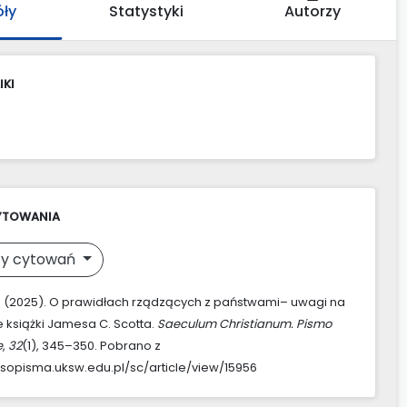
óły
Statystyki
Autorzy
IKI
YTOWANIA
y cytowań
D. (2025). O prawidłach rządzących z państwami– uwagi na
 książki Jamesa C. Scotta.
Saeculum Christianum. Pismo
e
,
32
(1), 345–350. Pobrano z
asopisma.uksw.edu.pl/sc/article/view/15956