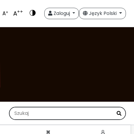
++
A
+
A
Zaloguj
Język Polski