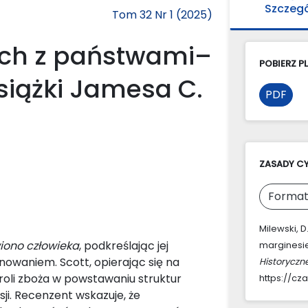
Szczeg
Tom 32 Nr 1 (2025)
ych z państwami–
POBIERZ PL
siążki Jamesa C.
PDF
ZASADY C
Format
Milewski, 
ono człowieka
, podkreślając jej
marginesie
nowaniem. Scott, opierając się na
Historyczn
roli zboża w powstawaniu struktur
https://cz
i. Recenzent wskazuje, że