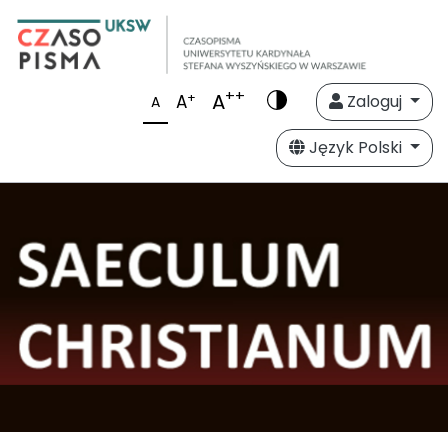
++
A
+
A
Zaloguj
A
Język Polski