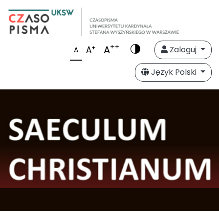
++
A
+
A
Zaloguj
A
Język Polski