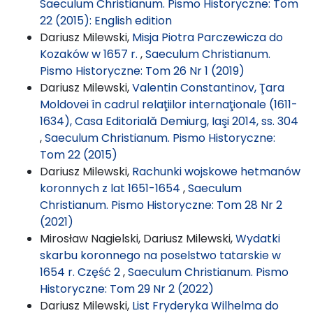
Saeculum Christianum. Pismo Historyczne: Tom
22 (2015): English edition
Dariusz Milewski,
Misja Piotra Parczewicza do
Kozaków w 1657 r.
,
Saeculum Christianum.
Pismo Historyczne: Tom 26 Nr 1 (2019)
Dariusz Milewski,
Valentin Constantinov, Ţara
Moldovei în cadrul relaţiilor internaţionale (1611-
1634), Casa Editorială Demiurg, Iaşi 2014, ss. 304
,
Saeculum Christianum. Pismo Historyczne:
Tom 22 (2015)
Dariusz Milewski,
Rachunki wojskowe hetmanów
koronnych z lat 1651-1654
,
Saeculum
Christianum. Pismo Historyczne: Tom 28 Nr 2
(2021)
Mirosław Nagielski, Dariusz Milewski,
Wydatki
skarbu koronnego na poselstwo tatarskie w
1654 r. Część 2
,
Saeculum Christianum. Pismo
Historyczne: Tom 29 Nr 2 (2022)
Dariusz Milewski,
List Fryderyka Wilhelma do