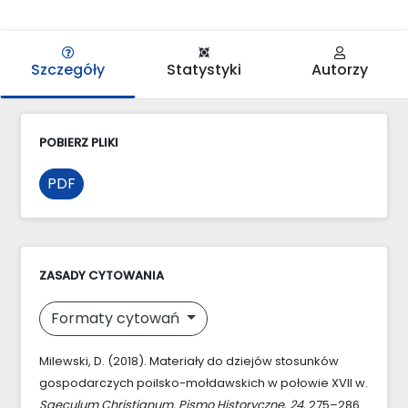
Szczegóły
Statystyki
Autorzy
POBIERZ PLIKI
PDF
ZASADY CYTOWANIA
Formaty cytowań
Milewski, D. (2018). Materiały do dziejów stosunków
gospodarczych poilsko-mołdawskich w połowie XVII w.
Saeculum Christianum. Pismo Historyczne
,
24
, 275–286.