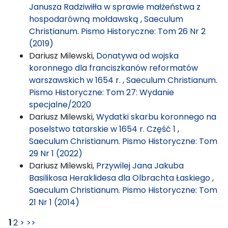
Janusza Radziwiłła w sprawie małżeństwa z
hospodarówną mołdawską
,
Saeculum
Christianum. Pismo Historyczne: Tom 26 Nr 2
(2019)
Dariusz Milewski,
Donatywa od wojska
koronnego dla franciszkanów reformatów
warszawskich w 1654 r.
,
Saeculum Christianum.
Pismo Historyczne: Tom 27: Wydanie
specjalne/2020
Dariusz Milewski,
Wydatki skarbu koronnego na
poselstwo tatarskie w 1654 r. Część 1
,
Saeculum Christianum. Pismo Historyczne: Tom
29 Nr 1 (2022)
Dariusz Milewski,
Przywilej Jana Jakuba
Basilikosa Heraklidesa dla Olbrachta Łaskiego
,
Saeculum Christianum. Pismo Historyczne: Tom
21 Nr 1 (2014)
1
2
>
>>