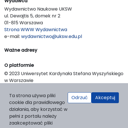
Wydawca
Wydawnictwo Naukowe UKSW
ul. Dewajtis 5, domek nr 2
01-815 Warszawa
Strona WWW Wydawnictwa
e-mail:
wydawnictwo@uksw.edu.pl
Ważne adresy
O platformie
© 2023 Uniwersytet Kardynała Stefana Wyszyńskiego
w Warszawie
Support & Customization by LIBCOM
Platform & Workflow by OJS/PKP
Ta strona używa pliki
Odrzuć
Akceptuj
cookie dla prawidłowego
działania, aby korzystać w
pełni z portalu należy
zaakceptować pliki