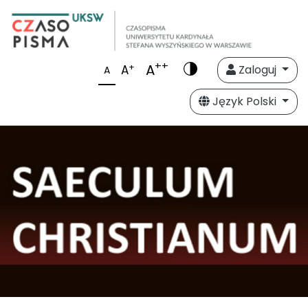
++
A
+
A
Zaloguj
A
Język Polski