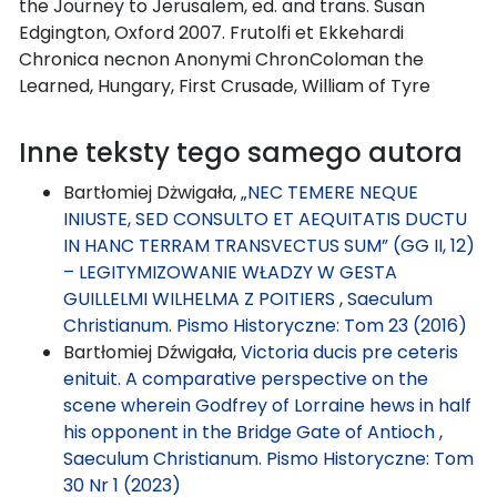
the Journey to Jerusalem, ed. and trans. Susan
Edgington, Oxford 2007. Frutolfi et Ekkehardi
Chronica necnon Anonymi ChronColoman the
Learned, Hungary, First Crusade, William of Tyre
Inne teksty tego samego autora
Bartłomiej Dżwigała,
„NEC TEMERE NEQUE
INIUSTE, SED CONSULTO ET AEQUITATIS DUCTU
IN HANC TERRAM TRANSVECTUS SUM” (GG II, 12)
– LEGITYMIZOWANIE WŁADZY W GESTA
GUILLELMI WILHELMA Z POITIERS
,
Saeculum
Christianum. Pismo Historyczne: Tom 23 (2016)
Bartłomiej Dźwigała,
Victoria ducis pre ceteris
enituit. A comparative perspective on the
scene wherein Godfrey of Lorraine hews in half
his opponent in the Bridge Gate of Antioch
,
Saeculum Christianum. Pismo Historyczne: Tom
30 Nr 1 (2023)