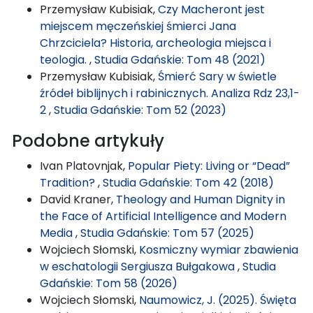
Przemysław Kubisiak,
Czy Macheront jest
miejscem męczeńskiej śmierci Jana
Chrzciciela? Historia, archeologia miejsca i
teologia.
,
Studia Gdańskie: Tom 48 (2021)
Przemysław Kubisiak,
Śmierć Sary w świetle
źródeł biblijnych i rabinicznych. Analiza Rdz 23,1-
2
,
Studia Gdańskie: Tom 52 (2023)
Podobne artykuły
Ivan Platovnjak,
Popular Piety: Living or “Dead”
Tradition?
,
Studia Gdańskie: Tom 42 (2018)
David Kraner,
Theology and Human Dignity in
the Face of Artificial Intelligence and Modern
Media
,
Studia Gdańskie: Tom 57 (2025)
Wojciech Słomski,
Kosmiczny wymiar zbawienia
w eschatologii Sergiusza Bułgakowa
,
Studia
Gdańskie: Tom 58 (2026)
Wojciech Słomski,
Naumowicz, J. (2025). Święta