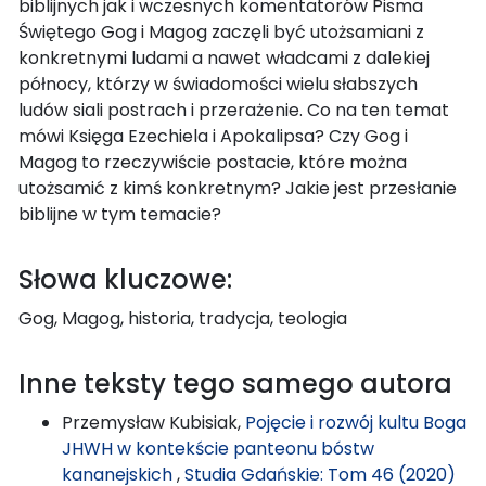
biblijnych jak i wczesnych komentatorów Pisma
Świętego Gog i Magog zaczęli być utożsamiani z
konkretnymi ludami a nawet władcami z dalekiej
północy, którzy w świadomości wielu słabszych
ludów siali postrach i przerażenie. Co na ten temat
mówi Księga Ezechiela i Apokalipsa? Czy Gog i
Magog to rzeczywiście postacie, które można
utożsamić z kimś konkretnym? Jakie jest przesłanie
biblijne w tym temacie?
Słowa kluczowe:
Gog, Magog, historia, tradycja, teologia
Inne teksty tego samego autora
Przemysław Kubisiak,
Pojęcie i rozwój kultu Boga
JHWH w kontekście panteonu bóstw
kananejskich
,
Studia Gdańskie: Tom 46 (2020)