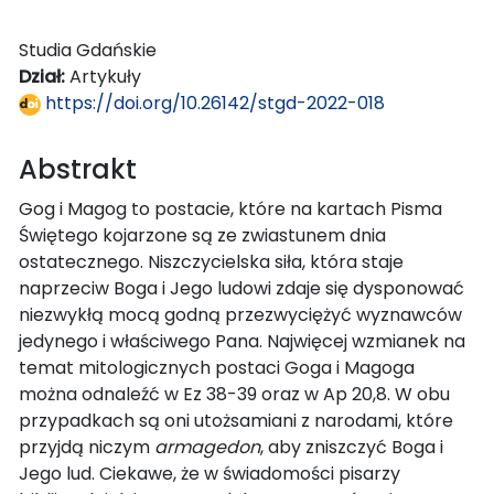
Studia Gdańskie
Dział:
Artykuły
https://doi.org/10.26142/stgd-2022-018
Abstrakt
Gog i Magog to postacie, które na kartach Pisma
Świętego kojarzone są ze zwiastunem dnia
ostatecznego. Niszczycielska siła, która staje
naprzeciw Boga i Jego ludowi zdaje się dysponować
niezwykłą mocą godną przezwyciężyć wyznawców
jedynego i właściwego Pana. Najwięcej wzmianek na
temat mitologicznych postaci Goga i Magoga
można odnaleźć w Ez 38-39 oraz w Ap 20,8. W obu
przypadkach są oni utożsamiani z narodami, które
przyjdą niczym
armagedon
, aby zniszczyć Boga i
Jego lud. Ciekawe, że w świadomości pisarzy