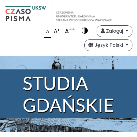
++
A
+
A
Zaloguj
A
Język Polski