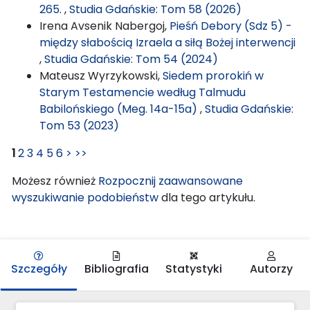
265.
,
Studia Gdańskie: Tom 58 (2026)
Irena Avsenik Nabergoj,
Pieśń Debory (Sdz 5) -
między słabością Izraela a siłą Bożej interwencji
,
Studia Gdańskie: Tom 54 (2024)
Mateusz Wyrzykowski,
Siedem prorokiń w
Starym Testamencie według Talmudu
Babilońskiego (Meg. 14a-15a)
,
Studia Gdańskie:
Tom 53 (2023)
1
2
3
4
5
6
>
>>
Możesz również
Rozpocznij zaawansowane
wyszukiwanie podobieństw
dla tego artykułu.
Szczegóły
Bibliografia
Statystyki
Autorzy