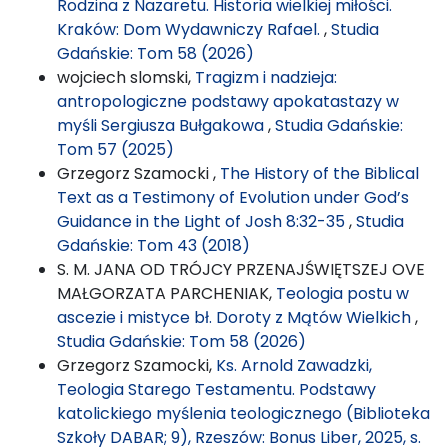
Rodzina z Nazaretu. Historia wielkiej miłości.
Kraków: Dom Wydawniczy Rafael.
,
Studia
Gdańskie: Tom 58 (2026)
wojciech slomski,
Tragizm i nadzieja:
antropologiczne podstawy apokatastazy w
myśli Sergiusza Bułgakowa
,
Studia Gdańskie:
Tom 57 (2025)
Grzegorz Szamocki ,
The History of the Biblical
Text as a Testimony of Evolution under God’s
Guidance in the Light of Josh 8:32-35
,
Studia
Gdańskie: Tom 43 (2018)
S. M. JANA OD TRÓJCY PRZENAJŚWIĘTSZEJ OVE
MAŁGORZATA PARCHENIAK,
Teologia postu w
ascezie i mistyce bł. Doroty z Mątów Wielkich
,
Studia Gdańskie: Tom 58 (2026)
Grzegorz Szamocki,
Ks. Arnold Zawadzki,
Teologia Starego Testamentu. Podstawy
katolickiego myślenia teologicznego (Biblioteka
Szkoły DABAR; 9), Rzeszów: Bonus Liber, 2025, s.