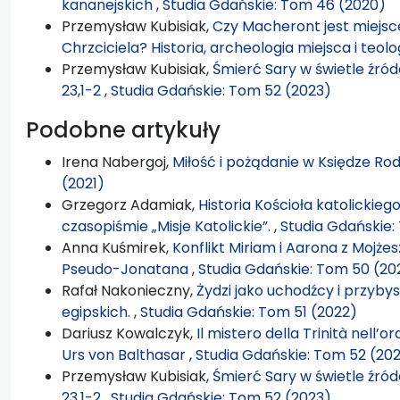
kananejskich
,
Studia Gdańskie: Tom 46 (2020)
Przemysław Kubisiak,
Czy Macheront jest miejs
Chrzciciela? Historia, archeologia miejsca i teolo
Przemysław Kubisiak,
Śmierć Sary w świetle źróde
23,1-2
,
Studia Gdańskie: Tom 52 (2023)
Podobne artykuły
Irena Nabergoj,
Miłość i pożądanie w Księdze Rod
(2021)
Grzegorz Adamiak,
Historia Kościoła katolickiego
czasopiśmie „Misje Katolickie”.
,
Studia Gdańskie:
Anna Kuśmirek,
Konflikt Miriam i Aarona z Mojże
Pseudo-Jonatana
,
Studia Gdańskie: Tom 50 (20
Rafał Nakonieczny,
Żydzi jako uchodźcy i przyb
egipskich.
,
Studia Gdańskie: Tom 51 (2022)
Dariusz Kowalczyk,
Il mistero della Trinità nell
Urs von Balthasar
,
Studia Gdańskie: Tom 52 (20
Przemysław Kubisiak,
Śmierć Sary w świetle źróde
23,1-2
,
Studia Gdańskie: Tom 52 (2023)