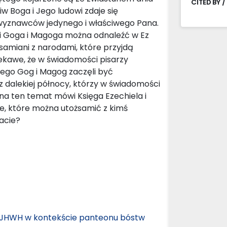
CITED BY /
iw Boga i Jego ludowi zdaje się
yznawców jedynego i właściwego Pana.
i Goga i Magoga można odnaleźć w Ez
samiani z narodami, które przyjdą
Ciekawe, że w świadomości pisarzy
tego Gog i Magog zaczęli być
 dalekiej północy, którzy w świadomości
o na ten temat mówi Księga Ezechiela i
e, które można utożsamić z kimś
acie?
ga JHWH w kontekście panteonu bóstw