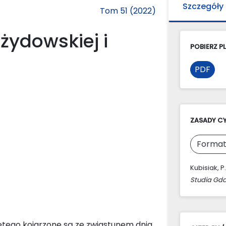
Szczegóły
Tom 51 (2022)
żydowskiej i
POBIERZ PL
PDF
ZASADY C
Format
Kubisiak, P
Studia Gda
ętego kojarzone są ze zwiastunem dnia