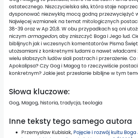
ostatecznego. Niszczycielska siła, która staje naprzec
dysponować niezwykłą mocą godną przezwyciężyć w
Najwięcej wzmianek na temat mitologicznych postac
38-39 oraz w Ap 20,8. W obu przypadkach są oni utoż
niczym
armagedon
, aby zniszczyć Boga i Jego lud. 
biblijnych jak i wczesnych komentatorów Pisma Świę
utożsamiani z konkretnymi ludami a nawet władcami z
wielu słabszych ludów siali postrach i przerażenie. C
Apokalipsa? Czy Gog i Magog to rzeczywiście postaci
konkretnym? Jakie jest przesłanie biblijne w tym tem
Słowa kluczowe:
Gog, Magog, historia, tradycja, teologia
Inne teksty tego samego autora
Przemysław Kubisiak,
Pojęcie i rozwój kultu Bo