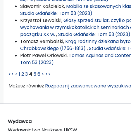
Sławomir Kościelak,
Mobilia ze skasowanych kla
Studia Gdańskie: Tom 53 (2023)
Krzysztof Lewalski,
Głosy sprzed stu lat, czyli o 
wychowania w rzymskokatolickich seminariach 
początku XX w.
,
Studia Gdańskie: Tom 53 (2023)
Tomasz Rembalski,
Krąg rodzinny dziekana byto
Chrabkowskiego (1756-1813)
,
Studia Gdańskie: 
Piotr Paweł Orłowski,
Tomas Aquinas and Conte
Tom 53 (2023)
<<
<
1
2
3
4
5
6
>
>>
Możesz również
Rozpocznij zaawansowane wyszukiwa
Wydawca
Wydawnictwo Naukowe UKSW