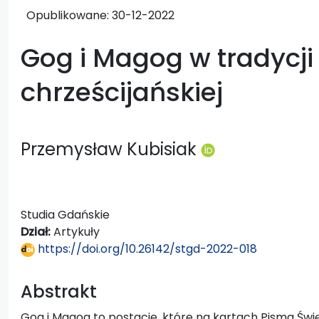
Opublikowane:
30-12-2022
Gog i Magog w tradycji 
chrześcijańskiej
Przemysław Kubisiak
Studia Gdańskie
Dział:
Artykuły
https://doi.org/10.26142/stgd-2022-018
Abstrakt
Gog i Magog to postacie, które na kartach Pisma Świ