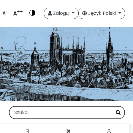
++
A
+
A
Zaloguj
Język Polski