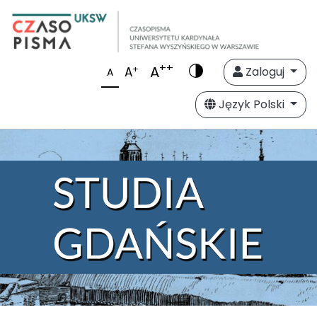
++
A
+
A
Zaloguj
A
Język Polski