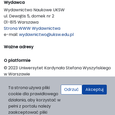
Wydawca
Wydawnictwo Naukowe UKSW
ul. Dewajtis 5, domek nr 2
01-815 Warszawa
Strona WWW Wydawnictwa
e-mail:
wydawnictwo@uksw.edu.pl
Ważne adresy
O platformie
© 2023 Uniwersytet Kardynała Stefana Wyszyńskiego
w Warszawie
Support & Customization by LIBCOM
Platform & Workflow by OJS/PKP
Ta strona używa pliki
Odrzuć
Akceptuj
cookie dla prawidłowego
działania, aby korzystać w
pełni z portalu należy
zaakceptować pliki