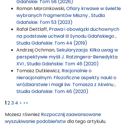
Gdańskie: Tom 58 (2026)
Roman Marcinkowski,
Ofiary krwawe w świetle
wybranych fragmentów Miszny
,
Studia
Gdańskie: Tom 53 (2023)
Rafał Dettlaff,
Prawa i obowiązki duchownych
na podstawie uchwał III Synodu Gdańskiego
,
Studia Gdańskie: Tom 44 (2019)
Andrzej Ochman,
Sekularyzacja. Kilka uwag w
perspektywie myśli J. Ratzingera-Benedykta
XVI
,
Studia Gdańskie: Tom 46 (2020)
Tomasz Dutkiewicz,
Racjonalnie o
nieracjonalnym. Filozoficzne aspekty nauki o
wróżbiarstwie i magii św. Tomasza z Akwinu
,
Studia Gdańskie: Tom 46 (2020)
1
2
3
4
>
>>
Możesz również
Rozpocznij zaawansowane
wyszukiwanie podobieństw
dla tego artykułu.