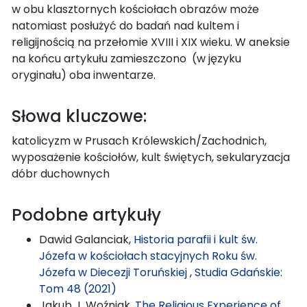
w obu klasztornych kościołach obrazów może
natomiast posłużyć do badań nad kultem i
religijnością na przełomie XVIII i XIX wieku. W aneksie
na końcu artykułu zamieszczono (w języku
oryginału) oba inwentarze.
Słowa kluczowe:
katolicyzm w Prusach Królewskich/Zachodnich,
wyposażenie kościołów, kult świętych, sekularyzacja
dóbr duchownych
Podobne artykuły
Dawid Galanciak,
Historia parafii i kult św.
Józefa w kościołach stacyjnych Roku św.
Józefa w Diecezji Toruńskiej
,
Studia Gdańskie:
Tom 48 (2021)
Jakub J. Woźniak,
The Religious Experience of