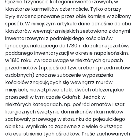
łącznie trzynaście kategorii inwentarzowych, w
klasztorze karmelitów czternaście. Tylko obrazy
były ewidencjonowane przez obie komisje w zbliżony
sposób. W niniejszym artykule dane odnośnie do obu
klasztorów wewnątrzmiejskich zestawiono z danymi
inwentarzowymi z podmiejskiego kościoła św.
Ignacego, należącego do 1780 r. do zakonu jezuitów,
poddanego inwentaryzacji w okresie napoleońskim,
w 1810 roku. Zwraca uwagę w niektórych grupach
przedmiotów (np. pośród tzw. sreber i przedmiotów
ozdobnych) znaczne zubożenie wyposażenia
kościołów znajdujących się wewnątrz murów
miejskich, niewątpliwie efekt dwóch oblężeń, jakie
przeszedł w tym czasie Gdańsk. Jednak w
niektórych kategoriach, np. pośród ornatów i szat
liturgicznych świątynie dominikanów i karmelitów
zachowały przewagę w stosunku do pojezuickiego
obiektu. Wynikało to zapewne z o wiele dłuższego
okresu istnienia tych ośrodków. Treść zachowanych