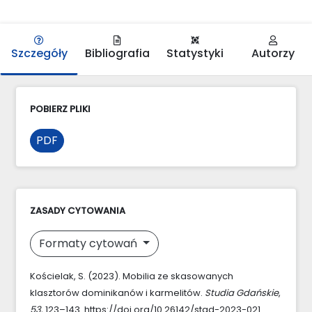
Szczegóły
Bibliografia
Statystyki
Autorzy
POBIERZ PLIKI
PDF
ZASADY CYTOWANIA
Formaty cytowań
Kościelak, S. (2023). Mobilia ze skasowanych
klasztorów dominikanów i karmelitów.
Studia Gdańskie
,
53
, 123–143. https://doi.org/10.26142/stgd-2023-021