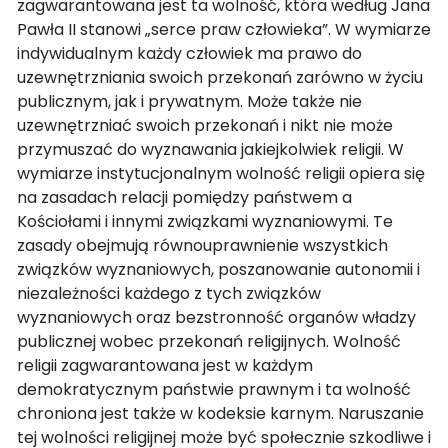
zagwarantowana jest ta wolność, która według Jana
Pawła II stanowi „serce praw człowieka”. W wymiarze
indywidualnym każdy człowiek ma prawo do
uzewnętrzniania swoich przekonań zarówno w życiu
publicznym, jak i prywatnym. Może także nie
uzewnętrzniać swoich przekonań i nikt nie może
przymuszać do wyznawania jakiejkolwiek religii. W
wymiarze instytucjonalnym wolność religii opiera się
na zasadach relacji pomiędzy państwem a
Kościołami i innymi związkami wyznaniowymi. Te
zasady obejmują równouprawnienie wszystkich
związków wyznaniowych, poszanowanie autonomii i
niezależności każdego z tych związków
wyznaniowych oraz bezstronność organów władzy
publicznej wobec przekonań religijnych. Wolność
religii zagwarantowana jest w każdym
demokratycznym państwie prawnym i ta wolność
chroniona jest także w kodeksie karnym. Naruszanie
tej wolności religijnej może być społecznie szkodliwe i