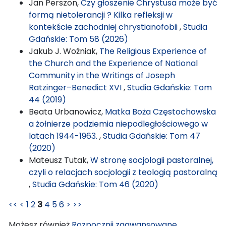
Jan Perszon,
Czy głoszenie Chrystusa może być
formą nietolerancji ? Kilka refleksji w
kontekście zachodniej chrystianofobii
,
Studia
Gdańskie: Tom 58 (2026)
Jakub J. Woźniak,
The Religious Experience of
the Church and the Experience of National
Community in the Writings of Joseph
Ratzinger–Benedict XVI
,
Studia Gdańskie: Tom
44 (2019)
Beata Urbanowicz,
Matka Boża Częstochowska
a żołnierze podziemia niepodległościowego w
latach 1944-1963.
,
Studia Gdańskie: Tom 47
(2020)
Mateusz Tutak,
W stronę socjologii pastoralnej,
czyli o relacjach socjologii z teologią pastoralną
,
Studia Gdańskie: Tom 46 (2020)
<<
<
1
2
3
4
5
6
>
>>
Możesz również
Rozpocznij zaawansowane