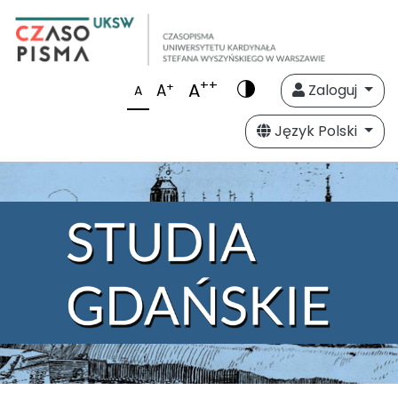
++
A
+
A
Zaloguj
A
Język Polski