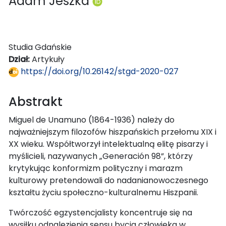
Adam Jeszka
Studia Gdańskie
Dział:
Artykuły
https://doi.org/10.26142/stgd-2020-027
Abstrakt
Miguel de Unamuno (1864-1936) należy do
najważniejszym filozofów hiszpańskich przełomu XIX i
XX wieku. Współtworzył intelektualną elitę pisarzy i
myślicieli, nazywanych „Generación 98”, którzy
krytykując konformizm polityczny i marazm
kulturowy pretendowali do nadanianowoczesnego
kształtu życiu społeczno-kulturalnemu Hiszpanii.
Twórczość egzystencjalisty koncentruje się na
wysiłku odnalezienia sensu bycia człowieka w