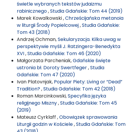
świetle wybranych tekstów judaizmu
rabinicznego
,
Studia Gdańskie: Tom 44 (2019)
Marek Kowalkowski ,
Chrześcijańska metanoia
w liturgii Środy Popielcowej
,
Studia Gdańskie:
Tom 43 (2018)
Andrzej Ochman,
Sekularyzacja. Kilka uwag w
perspektywie myśli J. Ratzingera-Benedykta
XVI
,
Studia Gdańskie: Tom 46 (2020)
Małgorzata Parcheniak,
Gdańskie święte
ustronia bł. Doroty Swertfeger
,
Studia
Gdańskie: Tom 47 (2020)
Ivan Platovnjak,
Popular Piety: Living or “Dead”
Tradition?
,
Studia Gdańskie: Tom 42 (2018)
Roman Marcinkowski,
Specyfika języka
religijnego Miszny
,
Studia Gdańskie: Tom 45
(2019)
Mateusz Cyrklaff ,
Obowiązek sprawowania
Liturgii godzin w Kościele
,
Studia Gdańskie: Tom
43 (2018)