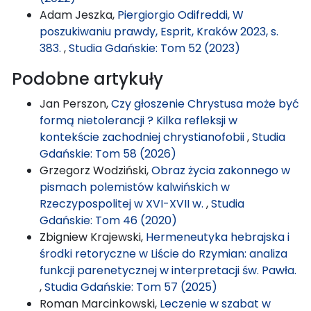
Adam Jeszka,
Piergiorgio Odifreddi, W
poszukiwaniu prawdy, Esprit, Kraków 2023, s.
383.
,
Studia Gdańskie: Tom 52 (2023)
Podobne artykuły
Jan Perszon,
Czy głoszenie Chrystusa może być
formą nietolerancji ? Kilka refleksji w
kontekście zachodniej chrystianofobii
,
Studia
Gdańskie: Tom 58 (2026)
Grzegorz Wodziński,
Obraz życia zakonnego w
pismach polemistów kalwińskich w
Rzeczypospolitej w XVI-XVII w.
,
Studia
Gdańskie: Tom 46 (2020)
Zbigniew Krajewski,
Hermeneutyka hebrajska i
środki retoryczne w Liście do Rzymian: analiza
funkcji parenetycznej w interpretacji św. Pawła.
,
Studia Gdańskie: Tom 57 (2025)
Roman Marcinkowski,
Leczenie w szabat w