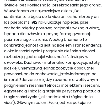
świecie, bez konieczności przekraczania jego granic.
W uważanym za najważniejsze dzieło „Del
sentimiento trágico de la vida en los hombres y en
los pueblos” z 1912 roku ukazuje napięcie, jakie
zachodzi między postawą racjonalistyczną a wiarą,
będąca dla człowieka jedyną formą gwarancji
pośmiertnego istnienia. Według Unamuno to
konkretna jednostka jest nosicielem Transcendencji,
a okoliczności życia i pragnienie nieśmiertelności,
rozbudzają „potencjał wieczności”, tkwiący w
człowieku. Duchowo-materialna kompozycja istoty
ludzkiej uniemożliwia jednak zdobycie absolutnej
pewności, co do zachowania „ja-świadomego” po
śmierci. Zderzenie między rozumem a wolitywnym
pragnieniem nieśmiertelności, intelektem i sercem,
egzystencją i nicością staje się przyczyną poczucia
tragiczności życia („el sentimiento trágico de la
vida”). Głównym celem życia jest zaspokojenie