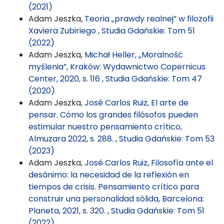
(2021)
Adam Jeszka,
Teoria „prawdy realnej” w filozofii
Xaviera Zubiriego
,
Studia Gdańskie: Tom 51
(2022)
Adam Jeszka,
Michał Heller, „Moralność
myślenia”, Kraków: Wydawnictwo Copernicus
Center, 2020, s. 116
,
Studia Gdańskie: Tom 47
(2020)
Adam Jeszka,
José Carlos Ruiz, El arte de
pensar. Cómo los grandes filósofos pueden
estimular nuestro pensamiento crítico,
Almuzara 2022, s. 288.
,
Studia Gdańskie: Tom 53
(2023)
Adam Jeszka,
José Carlos Ruiz, Filosofía ante el
desánimo: la necesidad de la reflexión en
tiempos de crisis. Pensamiento crítico para
construir una personalidad sólida, Barcelona:
Planeta, 2021, s. 320.
,
Studia Gdańskie: Tom 51
(2022)