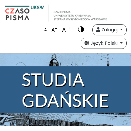
++
A
+
A
Zaloguj
A
Język Polski