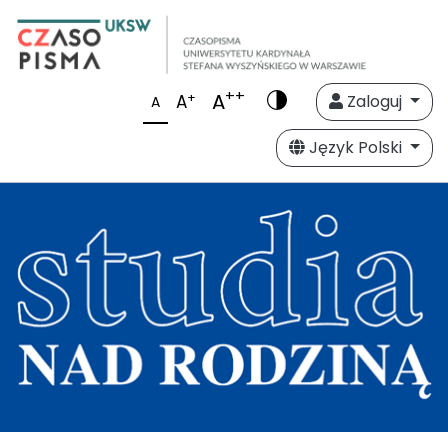
++
A
+
A
Zaloguj
A
Język Polski