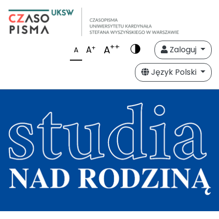
++
A
+
A
Zaloguj
A
Język Polski