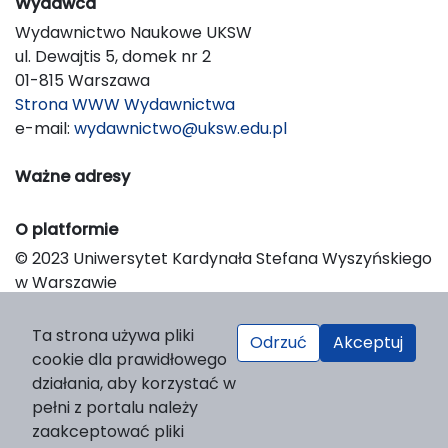
Wydawca
Wydawnictwo Naukowe UKSW
ul. Dewajtis 5, domek nr 2
01-815 Warszawa
Strona WWW Wydawnictwa
e-mail:
wydawnictwo@uksw.edu.pl
Ważne adresy
O platformie
© 2023 Uniwersytet Kardynała Stefana Wyszyńskiego
w Warszawie
Support & Customization by LIBCOM
Platform & Workflow by OJS/PKP
Ta strona używa pliki
Odrzuć
Akceptuj
cookie dla prawidłowego
działania, aby korzystać w
pełni z portalu należy
zaakceptować pliki