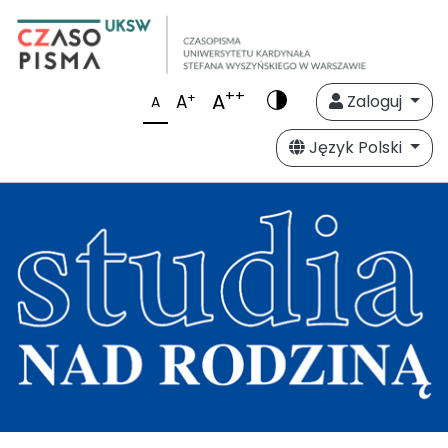
++
A
+
A
Zaloguj
A
Język Polski