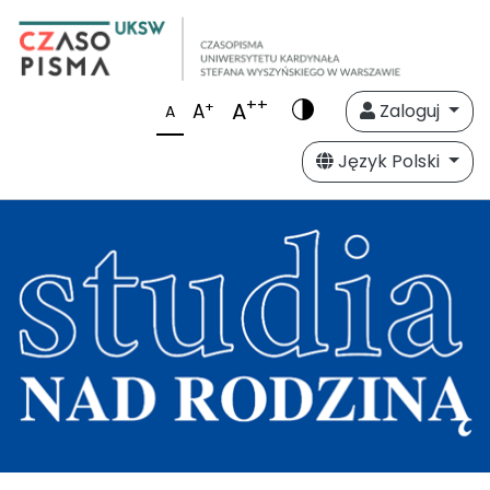
++
A
+
A
Zaloguj
A
Język Polski