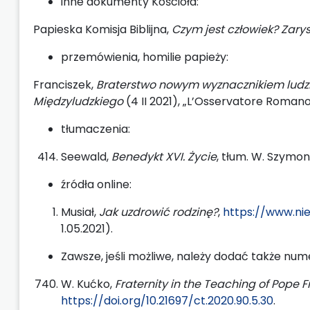
inne dokumenty Kościoła:
Papieska Komisja Biblijna,
Czym jest człowiek? Zarys 
przemówienia, homilie papieży:
Franciszek,
Braterstwo nowym wyznacznikiem ludzk
Międzyludzkiego
(4 II 2021), „L’Osservatore Romano” 
tłumaczenia:
Seewald,
Benedykt XVI. Życie
, tłum. W. Szymona
źródła online:
Musiał,
Jak uzdrowić rodzinę?
,
https://www.nie
1.05.2021).
Zawsze, jeśli możliwe, należy dodać także nume
W. Kućko,
Fraternity in the Teaching of Pope F
https://doi.org/10.21697/ct.2020.90.5.30
.