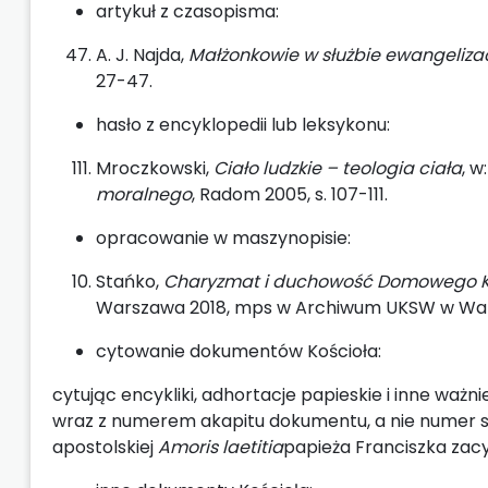
artykuł z czasopisma:
A. J. Najda,
Małżonkowie w służbie ewangelizac
27-47.
hasło z encyklopedii lub leksykonu:
Mroczkowski,
Ciało ludzkie – teologia ciała
, w
moralnego
, Radom 2005, s. 107-111.
opracowanie w maszynopisie:
Stańko,
Charyzmat i duchowość Domowego Kości
Warszawa 2018, mps w Archiwum UKSW w Warsz
cytowanie dokumentów Kościoła:
cytując encykliki, adhortacje papieskie i inne waż
wraz z numerem akapitu dokumentu, a nie numer st
apostolskiej
Amoris laetitia
papieża Franciszka zacy