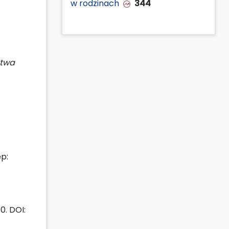
w rodzinach
344
stwa
p:
0. DOI: