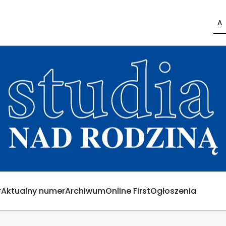
A
Aktualny numer
Archiwum
Online First
Ogłoszenia