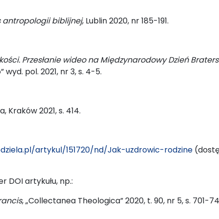
antropologii biblijnej
, Lublin 2020, nr 185-191.
ości. Przesłanie wideo na Międzynarodowy Dzień Brater
wyd. pol. 2021, nr 3, s. 4-5.
, Kraków 2021, s. 414.
dziela.pl/artykul/151720/nd/Jak-uzdrowic-rodzine
(dostę
r DOI artykułu, np.:
rancis
, „Collectanea Theologica” 2020, t. 90, nr 5, s. 701-74