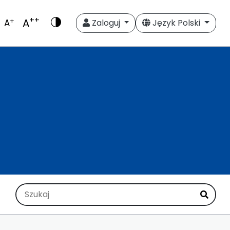
++
A
+
A
Zaloguj
Język Polski