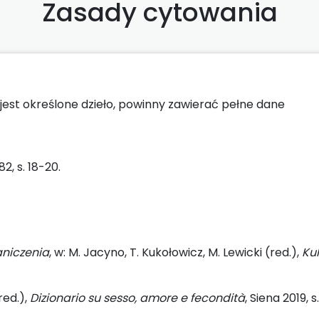
Zasady cytowania
jest określone dzieło, powinny zawierać pełne dane
82, s. 18-20.
aniczenia
, w: M. Jacyno, T. Kukołowicz, M. Lewicki (red.),
Ku
(red.),
Dizionario su sesso, amore e fecondit
à
, Siena 2019, s