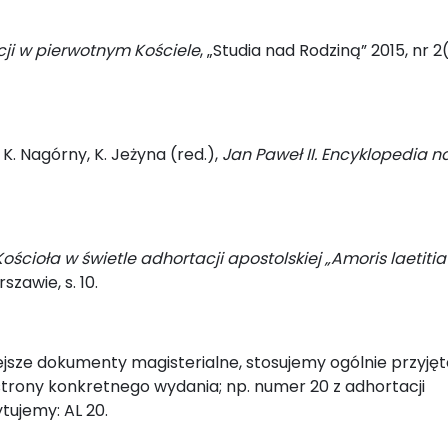
ji w pierwotnym Kościele
, „Studia nad Rodziną” 2015, nr 2(
: K. Nagórny, K. Jeżyna (red.),
Jan Paweł II. Encyklopedia 
oła w świetle adhortacji apostolskiej „Amoris laetitia
awie, s. 10.
niejsze dokumenty magisterialne, stosujemy ogólnie przyjęt
rony konkretnego wydania; np. numer 20 z adhortacji
tujemy: AL 20.