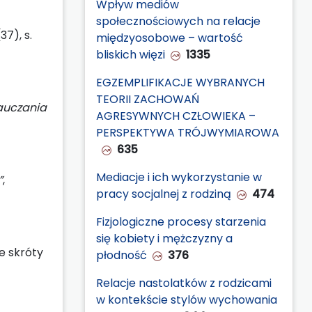
Wpływ mediów
społecznościowych na relacje
37), s.
międzyosobowe – wartość
bliskich więzi
1335
EGZEMPLIFIKACJE WYBRANYCH
TEORII ZACHOWAŃ
nauczania
AGRESYWNYCH CZŁOWIEKA –
PERSPEKTYWA TRÓJWYMIAROWA
635
Mediacje i ich wykorzystanie w
”
,
pracy socjalnej z rodziną
474
Fizjologiczne procesy starzenia
się kobiety i mężczyzny a
e skróty
płodność
376
Relacje nastolatków z rodzicami
w kontekście stylów wychowania