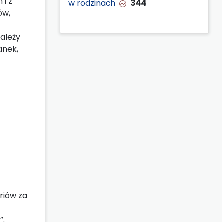
 i z
w rodzinach
344
ów,
ależy
anek,
riów za
”.