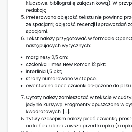
kluczowe, bibliografię załącznikową). W prz
redakcją.
Preferowana objętość tekstu nie powinna prz
ze spacjami; objętość recenzji i sprawozdań z
spacjami.
Tekst należy przygotować w formacie OpenOffi
następujących wytycznych:
marginesy 2,5 cm;
czcionka Times New Roman 12 pkt;
interlinia 1,5 pkt;
strony numerowane w stopce;
ewentualne obce czcionki dołączone do pliku.
Cytaty należy zamieszczać w tekście w cudzys
jedynie kursywę. Fragmenty opuszczone w c
kwadratowych: […].
Tytuły czasopism należy pisać czcionką prostą
na końcu zdania zawsze przed kropką (kropka