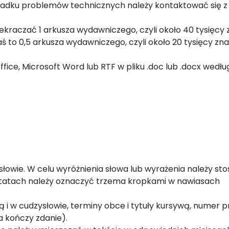
ypadku problemów technicznych należy kontaktować się z
ekraczać 1 arkusza wydawniczego, czyli około 40 tysięcy
aś to 0,5 arkusza wydawniczego, czyli około 20 tysięcy zn
ce, Microsoft Word lub RTF w pliku .doc lub .docx wedłu
łowie. W celu wyróżnienia słowa lub wyrażenia należy st
ytatach należy oznaczyć trzema kropkami w nawiasach
 i w cudzysłowie, terminy obce i tytuły kursywą, numer p
 kończy zdanie).