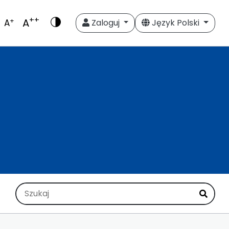
++
A
+
A
Zaloguj
Język Polski