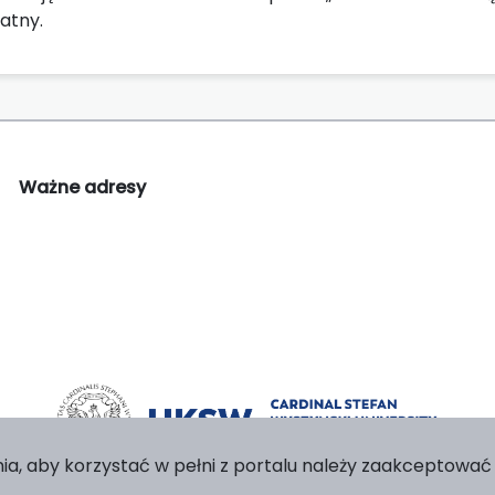
atny.
Ważne adresy
ia, aby korzystać w pełni z portalu należy zaakceptować p