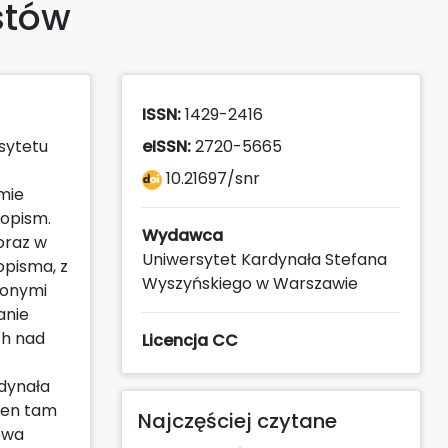
stów
ISSN:
1429-2416
sytetu
eISSN:
2720-5665
10.21697/snr
mie
sopism.
Wydawca
oraz w
Uniwersytet Kardynała Stefana
pisma, z
Wyszyńskiego w Warszawie
ionymi
anie
ch nad
Licencja CC
rdynała
nien tam
Najczęściej czytane
owa