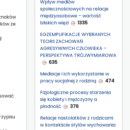
Wpływ mediów
społecznościowych na relacje
międzyosobowe – wartość
 znaków
bliskich więzi
1335
aków ze
EGZEMPLIFIKACJE WYBRANYCH
g
TEORII ZACHOWAŃ
AGRESYWNYCH CZŁOWIEKA –
PERSPEKTYWA TRÓJWYMIAROWA
635
Mediacje i ich wykorzystanie w
pracy socjalnej z rodziną
474
Fizjologiczne procesy starzenia
osować
się kobiety i mężczyzny a
płodność
376
rzypisu
Relacje nastolatków z rodzicami
w kontekście stylów wychowania