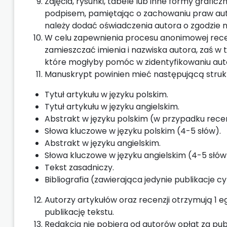
Zdjęcia, rysunki, tabele lub inne formy grafi
podpisem, pamiętając o zachowaniu praw auto
należy dodać oświadczenia autora o zgodzie na 
W celu zapewnienia procesu anonimowej recen
zamieszczać imienia i nazwiska autora, zaś w
które mogłyby pomóc w zidentyfikowaniu auto
Manuskrypt powinien mieć następującą struk
Tytuł artykułu w języku polskim.
Tytuł artykułu w języku angielskim.
Abstrakt w języku polskim (w przypadku rece
Słowa kluczowe w języku polskim (4-5 słów).
Abstrakt w języku angielskim.
Słowa kluczowe w języku angielskim (4-5 słów
Tekst zasadniczy.
Bibliografia (zawierająca jedynie publikacje c
Autorzy artykułów oraz recenzji otrzymują 1 e
publikację tekstu.
Redakcja nie pobiera od autorów opłat za pub