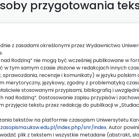
soby przygotowania tek
godnie z zasadami określonymi przez Wydawnictwo Uniwer
e.
h nad Rodziną” nie mogą być wcześniej publikowane w for
być w tym samym czasie złożone w redakcjach innych cza
, sprawozdania, recenzje i komunikaty) w języku polskim 
m merytoryczny, językowy, zgodny z problematyką czaso
ciwie stosowanymi przypisami, bibliografią i uwzględn
 nad Rodziną”. Dostosowanie zapisu przypisów i zachow
 przyjęcia tekstu przez redakcję do publikacji w „Studia
szania tekstów na platformie czasopism Uniwersytetu Ka
czasopisma.uksw.edu.pl/index.php/snr/index
. Autor powi
adzić plik z tekstem i wszystkie metadane (abstrakt, sł