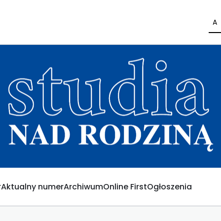
A
Aktualny numer
Archiwum
Online First
Ogłoszenia