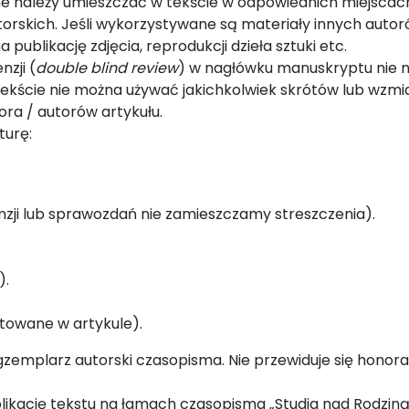
czne należy umieszczać w tekście w odpowiednich miejscach
rskich. Jeśli wykorzystywane są materiały innych autor
publikację zdjęcia, reprodukcji dzieła sztuki etc.
zji (
double blind review
) w nagłówku manuskryptu nie n
 tekście nie można używać jakichkolwiek skrótów lub wzmi
ra / autorów artykułu.
turę:
nzji lub sprawozdań nie zamieszczamy streszczenia).
).
ytowane w artykule).
gzemplarz autorski czasopisma. Nie przewiduje się honora
likację tekstu na łamach czasopisma „Studia nad Rodziną