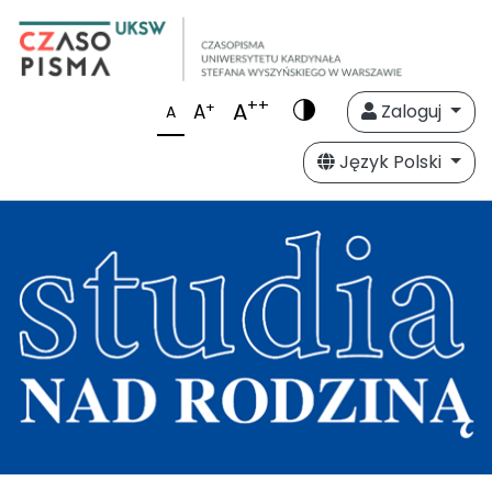
++
A
+
A
Zaloguj
A
Język Polski