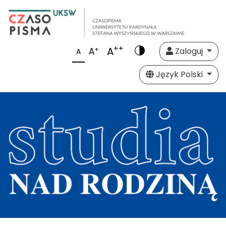
++
A
+
A
Zaloguj
A
Język Polski