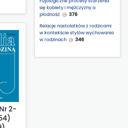
Fizjologiczne procesy starzenia
się kobiety i mężczyzny a
płodność
376
Relacje nastolatków z rodzicami
w kontekście stylów wychowania
w rodzinach
346
Nr 2-
54)
9)