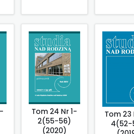
Tom 24 Nr 1-
-
Tom 23 
2(55-56)
4(52-
(2020)
(201