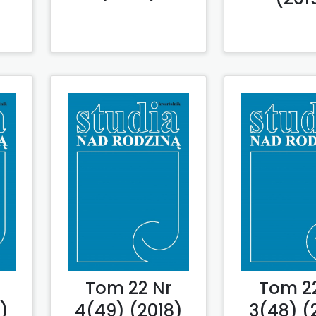
Tom 22 Nr
Tom 2
)
4(49) (2018)
3(48) (