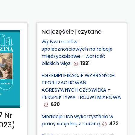
Najczęściej czytane
Wpływ mediów
społecznościowych na relacje
międzyosobowe – wartość
bliskich więzi
1331
EGZEMPLIFIKACJE WYBRANYCH
TEORII ZACHOWAŃ
AGRESYWNYCH CZŁOWIEKA –
PERSPEKTYWA TRÓJWYMIAROWA
630
7 Nr
Mediacje i ich wykorzystanie w
2023)
pracy socjalnej z rodziną
472