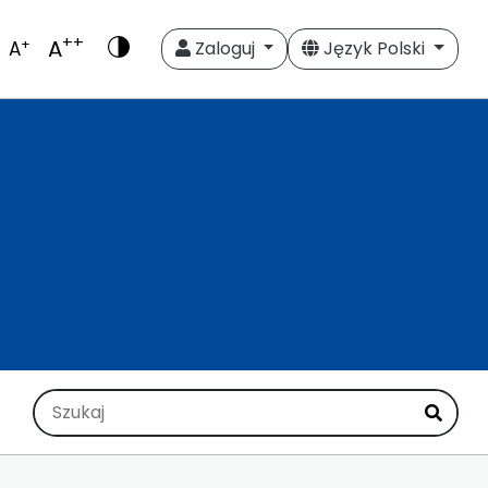
++
A
+
A
Zaloguj
Język Polski