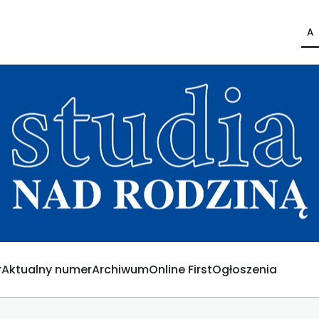
A
Aktualny numer
Archiwum
Online First
Ogłoszenia