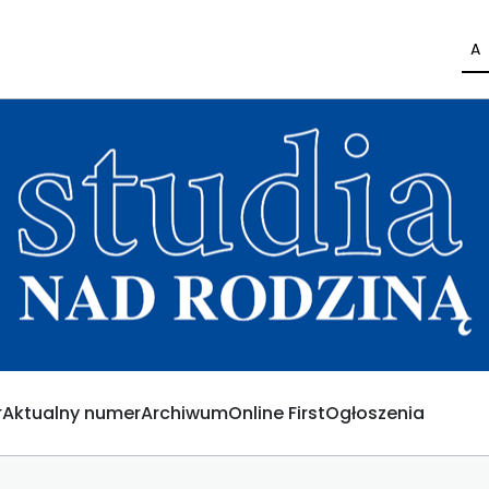
A
Aktualny numer
Archiwum
Online First
Ogłoszenia