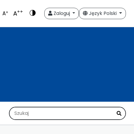
++
A
+
A
Zaloguj
Język Polski