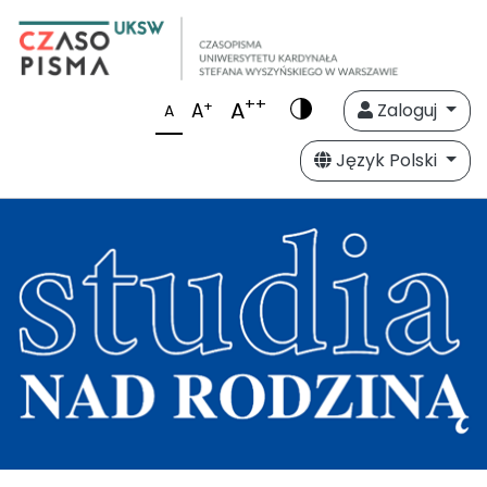
++
A
+
A
Zaloguj
A
Język Polski