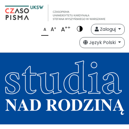
++
A
+
A
Zaloguj
A
Język Polski