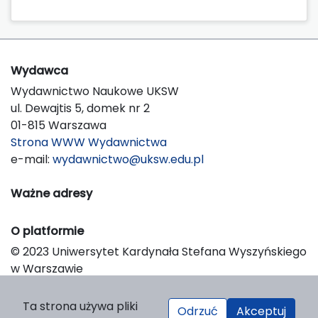
Wydawca
Wydawnictwo Naukowe UKSW
ul. Dewajtis 5, domek nr 2
01-815 Warszawa
Strona WWW Wydawnictwa
e-mail:
wydawnictwo@uksw.edu.pl
Ważne adresy
O platformie
© 2023 Uniwersytet Kardynała Stefana Wyszyńskiego
w Warszawie
Support & Customization by LIBCOM
Platform & Workflow by OJS/PKP
Ta strona używa pliki
Odrzuć
Akceptuj