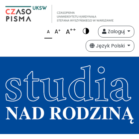
++
A
+
A
Zaloguj
A
Język Polski