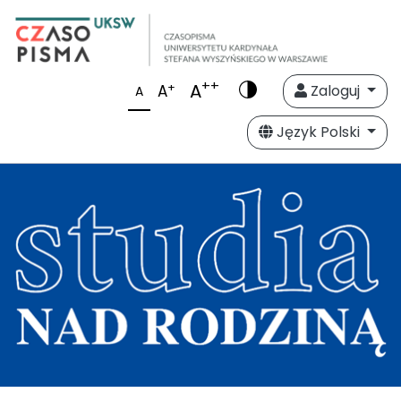
++
A
+
A
Zaloguj
A
Język Polski