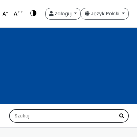
++
A
+
A
Zaloguj
Język Polski