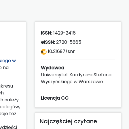
ISSN:
1429-2416
eISSN:
2720-5665
10.21697/snr
kiego w
o na
Wydawca
Uniwersytet Kardynała Stefana
Wyszyńskiego w Warszawie
akresu
ch.
Licencja CC
h należy
teologów,
aje też
Najczęściej czytane
ydzieści