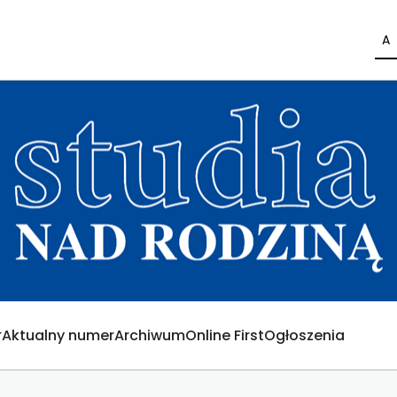
A
Aktualny numer
Archiwum
Online First
Ogłoszenia