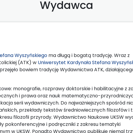
Wydawca
efana Wyszyńskiego
ma długą i bogatą tradycję. Wraz z
olickiej (ATK) w
Uniwersytet Kardynała Stefana Wyszyńs
zejęło bowiem tradycję Wydawnictwa ATK, działająceg
e: monografie, rozprawy doktorskie i habilitacyjne z z
 społecznych i prawa oraz nauk matematyczno-przyrodniczy
acja serii wydawniczych. Do najważniejszych spośród nic
ańskich, przekłady tekstów średniowiecznych filozofów i 
zakresu filozofii przyrody. Wydawnictwo Naukowe UKSW wyd
ały pokonferencyjne i podręczniki z zakresu tematyki
anym w UKSW. Ponadto Wydawnictwo publikuje niemal trz