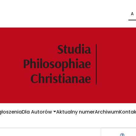
A
łoszenia
Dla Autorów
Aktualny numer
Archiwum
Kontak