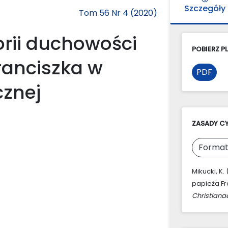
Szczegóły
Tom 56 Nr 4 (2020)
orii duchowości
POBIERZ PL
ranciszka w
PDF
cznej
ZASADY C
Format
Mikucki, K.
papieża Fra
Christiana