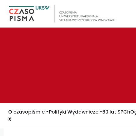
O czasopiśmie
Polityki Wydawnicze
60 lat SPCh
Og
X