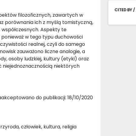
CITED BY /
spektów filozoficznych, zawartych w
raz porównania ich z myślą tomistyczną,
ch współczesnych. Aspekty te
h, ponieważ w tego typu duchowości
eczywistości realnej, czyli do samego
stanowisk zauważono liczne analogie, a
, osoby ludzkiej, kultury (etyki) oraz
yć niejednoznacznością niektórych
aakceptowano do publikacji: 18/10/2020
yroda, człowiek, kultura, religia