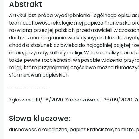
Abstrakt
Artykuł jest próbą wyodrębnienia i ogólnego opisu a
teorii duchowości ekologicznej papieża Franciszka o
rozwijaną przez jej polskich przedstawicieli w czasa
dostrzeżono na gruncie wielu dyscyplin filozoficznyc
chodzi o stosunek człowieka do najogólniej pojętej rz
siebie, przyrody, kultury i religii. W toku analizy obu 
także pewne rozbieżności w sposobie widzenia przyrody
religii, które przynajmniej częściowo można tłumacz
sformułowań papieskich.
--------------
Zgłoszono: 19/08/2020. Zrecenzowano: 26/09/2020. Z
Słowa kluczowe:
duchowość ekologiczna, papież Franciszek, tomizm, prz