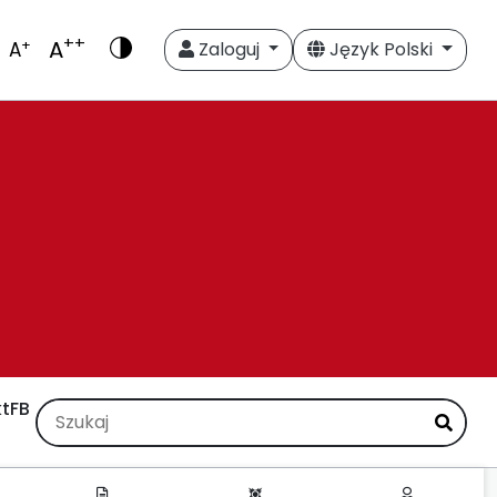
++
A
+
A
Zaloguj
Język Polski
t
FB