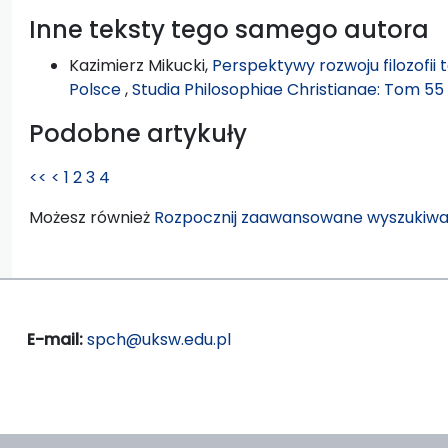
Inne teksty tego samego autora
Kazimierz Mikucki,
Perspektywy rozwoju filozofii 
Polsce
,
Studia Philosophiae Christianae: Tom 55 
Podobne artykuły
<<
<
1
2
3
4
Możesz również
Rozpocznij zaawansowane wyszukiwa
E-mail:
spch@uksw.edu.pl