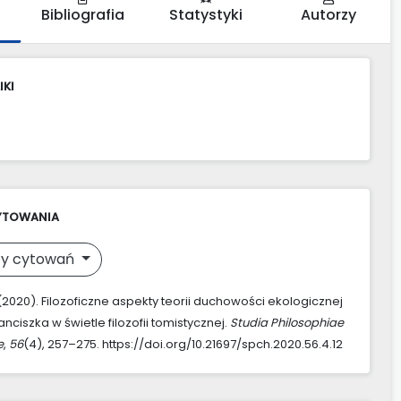
Bibliografia
Statystyki
Autorzy
IKI
YTOWANIA
y cytowań
 (2020). Filozoficzne aspekty teorii duchowości ekologicznej
nciszka w świetle filozofii tomistycznej.
Studia Philosophiae
e
,
56
(4), 257–275. https://doi.org/10.21697/spch.2020.56.4.12