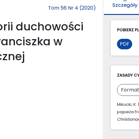
Szczegóły
Tom 56 Nr 4 (2020)
orii duchowości
POBIERZ PL
ranciszka w
PDF
cznej
ZASADY C
Format
Mikucki, K.
papieża Fra
Christiana