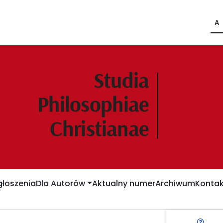
A
łoszenia
Dla Autorów
Aktualny numer
Archiwum
Kontak