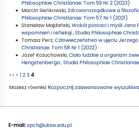
Philosophiae Christianae: Tom 59 Nr 2 (2023)
Marcin Sieńkowski,
Zdroworozsądkowe a filozof
Philosophiae Christianae: Tom 57 Nr 1 (2021)
Stanisław Majdański,
Wokół postaci i myśli Jana
wspomnień i refleksji
,
Studia Philosophiae Christ
Tomasz Perz,
Człowieczeństwo w ujęciu Jerzeg
Christianae: Tom 58 Nr 1 (2022)
Józef Kożuchowski,
Ciało ludzkie a organizm zwi
Hengstenberga
,
Studia Philosophiae Christianae
<<
<
1
2
3
4
Możesz również
Rozpocznij zaawansowane wyszukiwa
E-mail:
spch@uksw.edu.pl