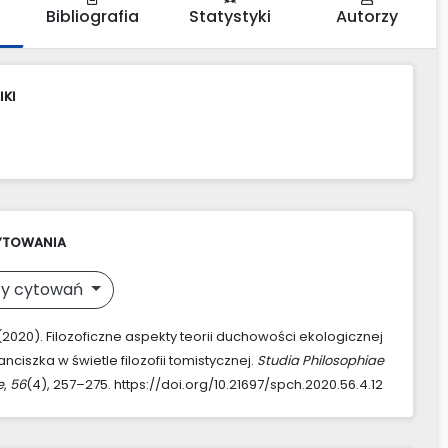
Bibliografia
Statystyki
Autorzy
IKI
YTOWANIA
y cytowań
 (2020). Filozoficzne aspekty teorii duchowości ekologicznej
nciszka w świetle filozofii tomistycznej.
Studia Philosophiae
e
,
56
(4), 257–275. https://doi.org/10.21697/spch.2020.56.4.12