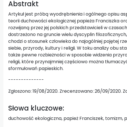
Abstrakt
Artykuł jest próbą wyodrębnienia i ogólnego opisu a
teorii duchowości ekologicznej papieża Franciszka o
rozwijaną przez jej polskich przedstawicieli w czasa
dostrzeżono na gruncie wielu dyscyplin filozoficznyc
chodzi o stosunek człowieka do najogólniej pojętej rz
siebie, przyrody, kultury i religii. W toku analizy obu 
także pewne rozbieżności w sposobie widzenia przyrody
religii, które przynajmniej częściowo można tłumacz
sformułowań papieskich.
--------------
Zgłoszono: 19/08/2020. Zrecenzowano: 26/09/2020. Z
Słowa kluczowe:
duchowość ekologiczna, papież Franciszek, tomizm, prz