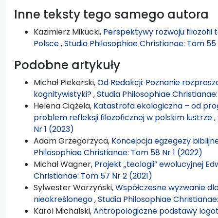
Inne teksty tego samego autora
Kazimierz Mikucki,
Perspektywy rozwoju filozofii 
Polsce
,
Studia Philosophiae Christianae: Tom 55 
Podobne artykuły
Michał Piekarski,
Od Redakcji: Poznanie rozprosz
kognitywistyki?
,
Studia Philosophiae Christianae
Helena Ciążela,
Katastrofa ekologiczna – od pro
problem refleksji filozoficznej w polskim lustrze
,
Nr 1 (2023)
Adam Grzegorzyca,
Koncepcja egzegezy biblijn
Philosophiae Christianae: Tom 58 Nr 1 (2022)
Michał Wagner,
Projekt „teologii” ewolucyjnej E
Christianae: Tom 57 Nr 2 (2021)
Sylwester Warzyński,
Współczesne wyzwanie dla
nieokreślonego
,
Studia Philosophiae Christianae
Karol Michalski,
Antropologiczne podstawy logote