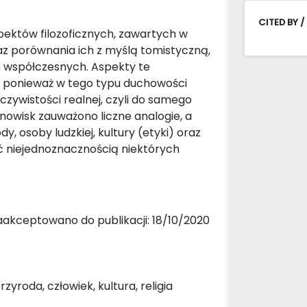
CITED BY /
spektów filozoficznych, zawartych w
raz porównania ich z myślą tomistyczną,
ch współczesnych. Aspekty te
h, ponieważ w tego typu duchowości
eczywistości realnej, czyli do samego
stanowisk zauważono liczne analogie, a
, osoby ludzkiej, kultury (etyki) oraz
yć niejednoznacznością niektórych
aakceptowano do publikacji: 18/10/2020
yroda, człowiek, kultura, religia