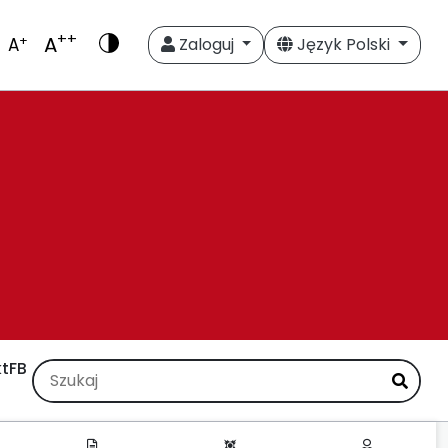
++
A
+
A
Zaloguj
Język Polski
t
FB