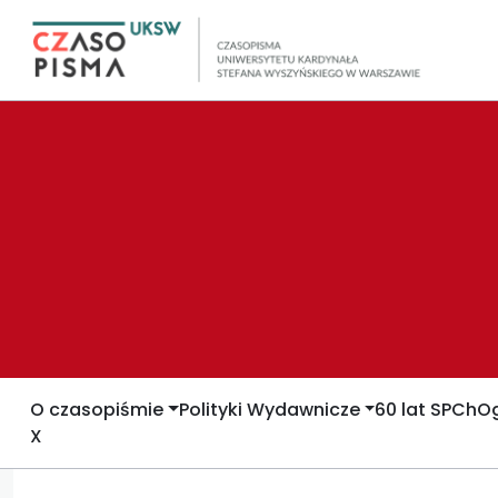
O czasopiśmie
Polityki Wydawnicze
60 lat SPCh
Og
X