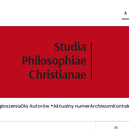
A
łoszenia
Dla Autorów
Aktualny numer
Archiwum
Kontak