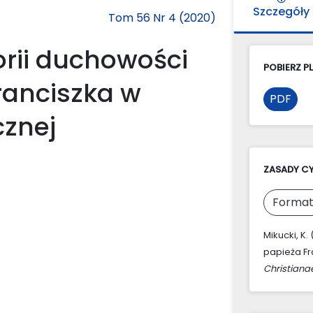
Szczegóły
Tom 56 Nr 4 (2020)
orii duchowości
POBIERZ PL
ranciszka w
PDF
cznej
ZASADY C
Format
Mikucki, K.
papieża Fra
Christiana