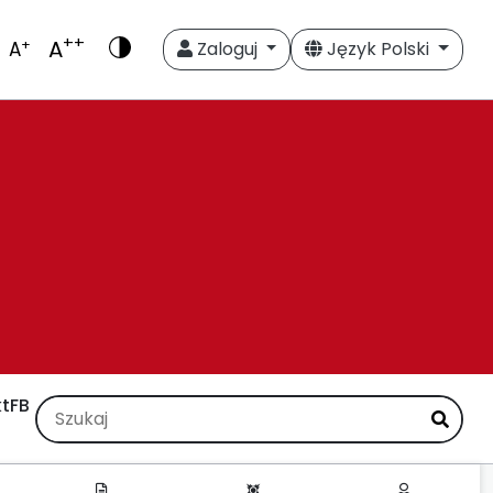
++
A
+
A
Zaloguj
Język Polski
t
FB