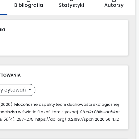
Bibliografia
Statystyki
Autorzy
IKI
YTOWANIA
y cytowań
 (2020). Filozoficzne aspekty teorii duchowości ekologicznej
nciszka w świetle filozofii tomistycznej.
Studia Philosophiae
e
,
56
(4), 257–275. https://doi.org/10.21697/spch.2020.56.4.12