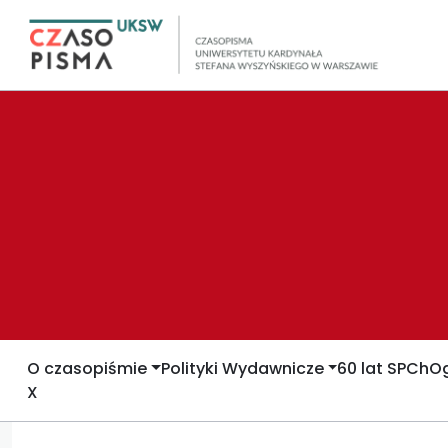
O czasopiśmie
Polityki Wydawnicze
60 lat SPCh
Og
X