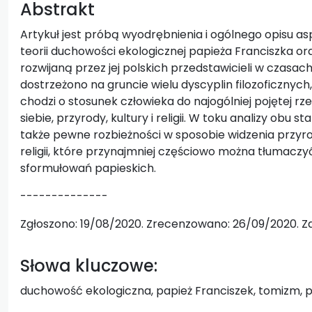
Abstrakt
Artykuł jest próbą wyodrębnienia i ogólnego opisu a
teorii duchowości ekologicznej papieża Franciszka o
rozwijaną przez jej polskich przedstawicieli w czasa
dostrzeżono na gruncie wielu dyscyplin filozoficznyc
chodzi o stosunek człowieka do najogólniej pojętej rz
siebie, przyrody, kultury i religii. W toku analizy obu 
także pewne rozbieżności w sposobie widzenia przyrody
religii, które przynajmniej częściowo można tłumacz
sformułowań papieskich.
--------------
Zgłoszono: 19/08/2020. Zrecenzowano: 26/09/2020. Z
Słowa kluczowe:
duchowość ekologiczna, papież Franciszek, tomizm, prz