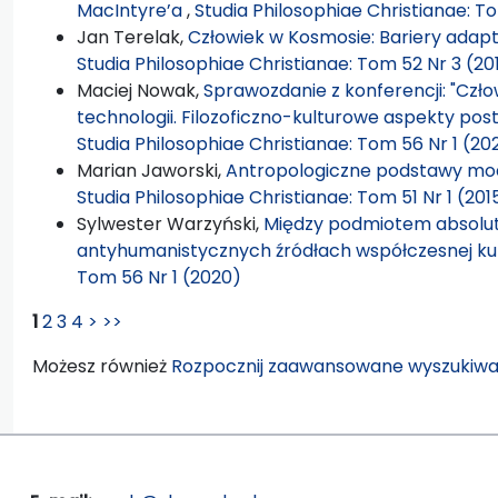
MacIntyre’a
,
Studia Philosophiae Christianae: To
Jan Terelak,
Człowiek w Kosmosie: Bariery adap
Studia Philosophiae Christianae: Tom 52 Nr 3 (20
Maciej Nowak,
Sprawozdanie z konferencji: "Cz
technologii. Filozoficzno-kulturowe aspekty pos
Studia Philosophiae Christianae: Tom 56 Nr 1 (20
Marian Jaworski,
Antropologiczne podstawy modli
Studia Philosophiae Christianae: Tom 51 Nr 1 (201
Sylwester Warzyński,
Między podmiotem absolut
antyhumanistycznych źródłach współczesnej ku
Tom 56 Nr 1 (2020)
1
2
3
4
>
>>
Możesz również
Rozpocznij zaawansowane wyszukiwa