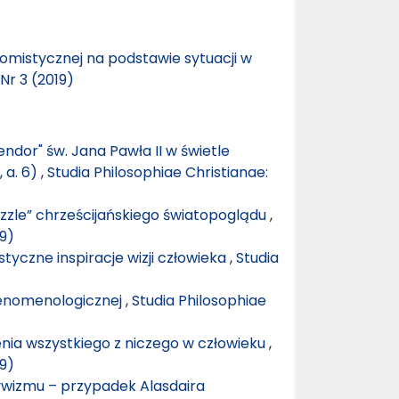
tomistycznej na podstawie sytuacji w
Nr 3 (2019)
lendor" św. Jana Pawła II w świetle
, a. 6)
,
Studia Philosophiae Christianae:
uzzle” chrześcijańskiego światopoglądu
,
19)
tyczne inspiracje wizji człowieka
,
Studia
fenomenologicznej
,
Studia Philosophiae
nia wszystkiego z niczego w człowieku
,
19)
ywizmu – przypadek Alasdaira