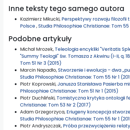
Inne teksty tego samego autora
Kazimierz Mikucki,
Perspektywy rozwoju filozofii 
Polsce
,
Studia Philosophiae Christianae: Tom 55 
Podobne artykuły
Michał Mrozek,
Teleologia encykliki "Veritatis Sp
"Summy Teologii" św. Tomasza z Akwinu (I−II, q. 18
Tom 51 Nr 3 (2015)
Marcin Napadło,
Stworzenie i ewolucja – dwa „p
Studia Philosophiae Christianae: Tom 55 Nr 1 (20
Piotr Koprowski,
Janusza Stanisława Pasierba mis
Philosophiae Christianae: Tom 51 Nr 1 (2015)
Piotr Duchliński,
Tomistyczna krytyka ontologii 
Christianae: Tom 53 Nr 2 (2017)
Adam Grzegorzyca,
Eriugeny koncepcja stworze
Studia Philosophiae Christianae: Tom 55 Nr 1 (20
Piotr Andryszczak,
Próba przezwyciężenia relat