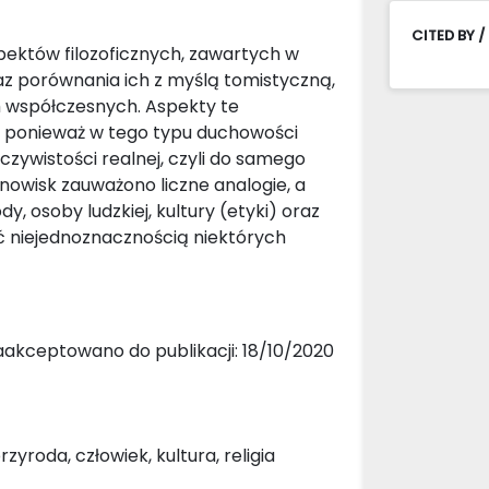
CITED BY /
spektów filozoficznych, zawartych w
raz porównania ich z myślą tomistyczną,
ch współczesnych. Aspekty te
h, ponieważ w tego typu duchowości
eczywistości realnej, czyli do samego
stanowisk zauważono liczne analogie, a
, osoby ludzkiej, kultury (etyki) oraz
yć niejednoznacznością niektórych
aakceptowano do publikacji: 18/10/2020
yroda, człowiek, kultura, religia