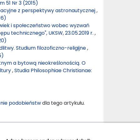
m 51 Nr 3 (2015)
tacyjne z perspektywy astronautycznej
,
16)
łowiek i społeczeństwo wobec wyzwań
tępu technicznego", UKSW, 23.05.2019 r.
,
20)
twy. Studium filozoficzno-religijne
,
5)
nym a bytową nieokreślonością. O
ltury
,
Studia Philosophiae Christianae:
nie podobieństw
dla tego artykułu.