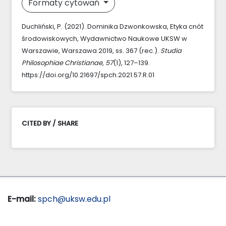
Formaty cytowań
Duchliński, P. (2021). Dominika Dzwonkowska, Etyka cnót
środowiskowych, Wydawnictwo Naukowe UKSW w
Warszawie, Warszawa 2019, ss. 367 (rec.).
Studia
Philosophiae Christianae
,
57
(1), 127–139.
https://doi.org/10.21697/spch.2021.57.R.01
CITED BY / SHARE
E-mail:
spch@uksw.edu.pl