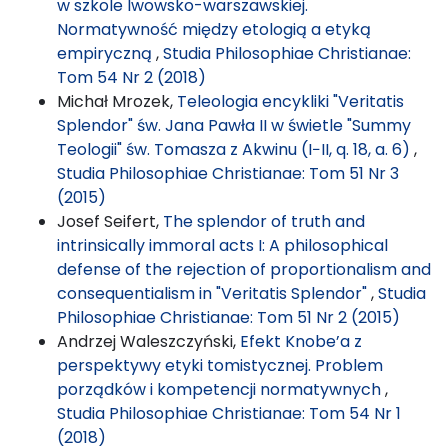
w szkole lwowsko-warszawskiej.
Normatywność między etologią a etyką
empiryczną
,
Studia Philosophiae Christianae:
Tom 54 Nr 2 (2018)
Michał Mrozek,
Teleologia encykliki "Veritatis
Splendor" św. Jana Pawła II w świetle "Summy
Teologii" św. Tomasza z Akwinu (I−II, q. 18, a. 6)
,
Studia Philosophiae Christianae: Tom 51 Nr 3
(2015)
Josef Seifert,
The splendor of truth and
intrinsically immoral acts I: A philosophical
defense of the rejection of proportionalism and
consequentialism in "Veritatis Splendor"
,
Studia
Philosophiae Christianae: Tom 51 Nr 2 (2015)
Andrzej Waleszczyński,
Efekt Knobe’a z
perspektywy etyki tomistycznej. Problem
porządków i kompetencji normatywnych
,
Studia Philosophiae Christianae: Tom 54 Nr 1
(2018)