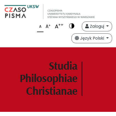
++
A
+
A
Zaloguj
A
Język Polski