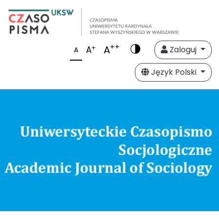
++
A
+
A
Zaloguj
A
Język Polski