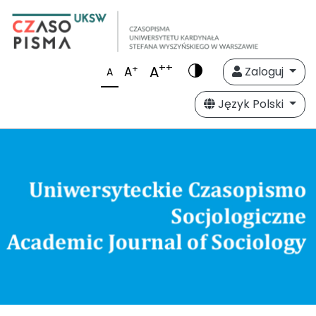
++
A
+
A
Zaloguj
A
Język Polski