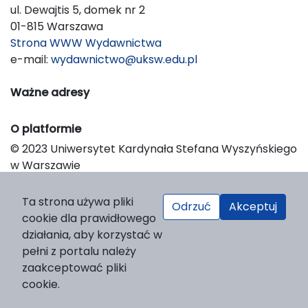
ul. Dewajtis 5, domek nr 2
01-815 Warszawa
Strona WWW Wydawnictwa
e-mail:
wydawnictwo@uksw.edu.pl
Ważne adresy
O platformie
© 2023 Uniwersytet Kardynała Stefana Wyszyńskiego
w Warszawie
Support & Customization by LIBCOM
Platform & Workflow by OJS/PKP
Ta strona używa pliki
Odrzuć
Akceptuj
cookie dla prawidłowego
działania, aby korzystać w
pełni z portalu należy
zaakceptować pliki
cookie.