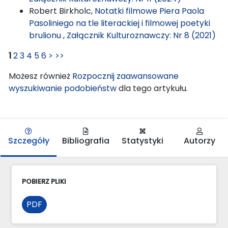
Robert Birkholc,
Notatki filmowe Piera Paola
Pasoliniego na tle literackiej i filmowej poetyki
brulionu
,
Załącznik Kulturoznawczy: Nr 8 (2021)
1
2
3
4
5
6
>
>>
Możesz również
Rozpocznij zaawansowane
wyszukiwanie podobieństw
dla tego artykułu.
Szczegóły
Bibliografia
Statystyki
Autorzy
POBIERZ PLIKI
PDF