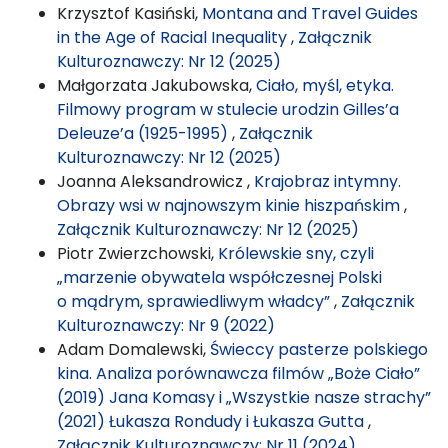
Krzysztof Kasiński,
Montana and Travel Guides
in the Age of Racial Inequality
,
Załącznik
Kulturoznawczy: Nr 12 (2025)
Małgorzata Jakubowska,
Ciało, myśl, etyka.
Filmowy program w stulecie urodzin Gilles’a
Deleuze’a (1925-1995)
,
Załącznik
Kulturoznawczy: Nr 12 (2025)
Joanna Aleksandrowicz ,
Krajobraz intymny.
Obrazy wsi w najnowszym kinie hiszpańskim
,
Załącznik Kulturoznawczy: Nr 12 (2025)
Piotr Zwierzchowski,
Królewskie sny, czyli
„marzenie obywatela współczesnej Polski
o mądrym, sprawiedliwym władcy”
,
Załącznik
Kulturoznawczy: Nr 9 (2022)
Adam Domalewski,
Świeccy pasterze polskiego
kina. Analiza porównawcza filmów „Boże Ciało”
(2019) Jana Komasy i „Wszystkie nasze strachy”
(2021) Łukasza Rondudy i Łukasza Gutta
,
Załącznik Kulturoznawczy: Nr 11 (2024)