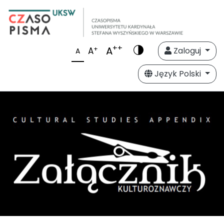
++
A
+
A
Zaloguj
A
Język Polski