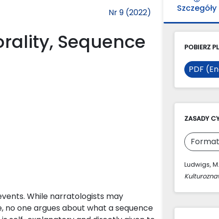
Szczegóły
Nr 9 (2022)
orality, Sequence
POBIERZ PL
PDF (En
ZASADY C
Format
Ludwigs, M
Kulturozn
 events. While narratologists may
be, no one argues about what a sequence