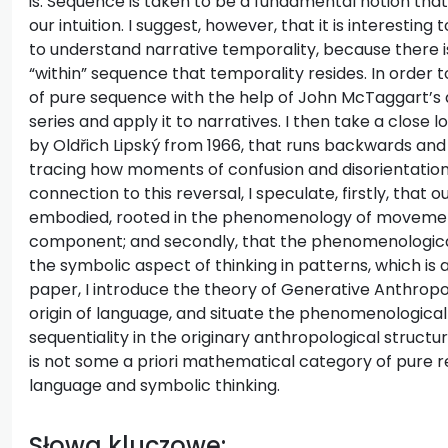
is. Sequence is taken to be a fundamental notion that 
our intuition. I suggest, however, that it is interestin
to understand narrative temporality, because there is
“within” sequence that temporality resides. In order to 
of pure sequence with the help of John McTaggart’s
series and apply it to narratives. I then take a close
by Oldřich Lipský from 1966, that runs backwards an
tracing how moments of confusion and disorientation 
connection to this reversal, I speculate, firstly, that o
embodied, rooted in the phenomenology of movement 
component; and secondly, that the phenomenological 
the symbolic aspect of thinking in patterns, which is a
paper, I introduce the theory of Generative Anthrop
origin of language, and situate the phenomenologic
sequentiality in the originary anthropological structu
is not some a priori mathematical category of pure re
language and symbolic thinking.
Słowa kluczowe: