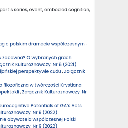
art’s series, event, embodied cognition,
uwag o polskim dramacie współczesnym
,
yć zabawna? O wybranych grach
ącznik Kulturoznawczy: Nr 8 (2021)
ijańskiej perspektywie cudu
,
Załącznik
a filozoficzna w twórczości Krystiana
spektakli
,
Załącznik Kulturoznawczy: Nr
urocognitive Potentials of GA’s Acts
ulturoznawczy: Nr 9 (2022)
enie obywatela współczesnej Polski
ulturoznawczy: Nr 9 (2022)