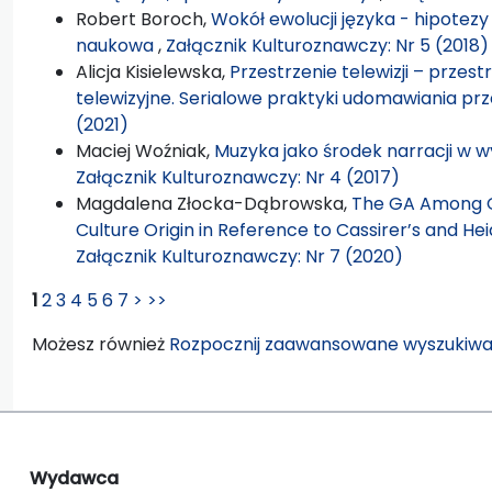
Robert Boroch,
Wokół ewolucji języka - hipotezy
naukowa
,
Załącznik Kulturoznawczy: Nr 5 (2018)
Alicja Kisielewska,
Przestrzenie telewizji – przest
telewizyjne. Serialowe praktyki udomawiania pr
(2021)
Maciej Woźniak,
Muzyka jako środek narracji w
Załącznik Kulturoznawczy: Nr 4 (2017)
Magdalena Złocka-Dąbrowska,
The GA Among G
Culture Origin in Reference to Cassirer’s and H
Załącznik Kulturoznawczy: Nr 7 (2020)
1
2
3
4
5
6
7
>
>>
Możesz również
Rozpocznij zaawansowane wyszukiwa
Wydawca