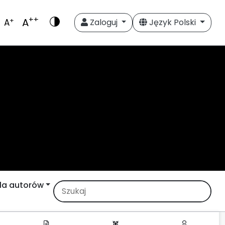
++
A
+
A
Zaloguj
Język Polski
la autorów