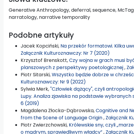
Generative Anthropology, deferral, sequence, McTagg
narratology, narrative temporality
Podobne artykuły
Jacek Kopciński,
Na przekór formatowi. Kilka 
Załącznik Kulturoznawczy: Nr 7 (2020)
Krzysztof Brenskott,
Czy wojna w grach musi b
planszowych z perspektywy poetologicznej
,
Zał
Piotr Sitarski,
Wszystko będzie dobrze w chrześc
Kulturoznawczy: Nr 9 (2022)
Sylwia Merk,
"Człowiek dążący", czyli antropologi
Lupy. Analiza zjawiska na podstawie wybranych 
6 (2019)
Magdalena Złocka-Dąbrowska,
Cognitive and Ne
from the Scene of Language Origin
,
Załącznik K
Piotr Zwierzchowski,
Królewskie sny, czyli „marz
o mądrym, sprawiedliwym władcy”
,
Załącznik K