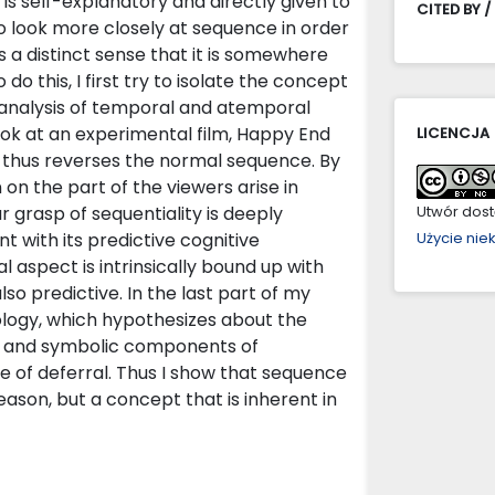
is self-explanatory and directly given to
CITED BY /
g to look more closely at sequence in order
 a distinct sense that it is somewhere
do this, I first try to isolate the concept
 analysis of temporal and atemporal
 look at an experimental film, Happy End
LICENCJA
d thus reverses the normal sequence. By
on the part of the viewers arise in
ur grasp of sequentiality is deeply
Utwór dostę
with its predictive cognitive
Użycie ni
aspect is intrinsically bound up with
lso predictive. In the last part of my
ology, which hypothesizes about the
al and symbolic components of
re of deferral. Thus I show that sequence
ason, but a concept that is inherent in