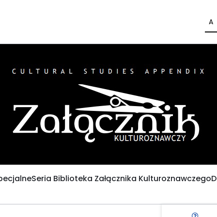
A
pecjalne
Seria Biblioteka Załącznika Kulturoznawczego
D