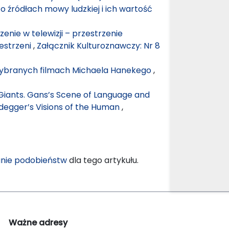
 o źródłach mowy ludzkiej i ich wartość
rzenie w telewizji – przestrzenie
zestrzeni
,
Załącznik Kulturoznawczy: Nr 8
 wybranych filmach Michaela Hanekego
,
iants. Gans’s Scene of Language and
eidegger’s Visions of the Human
,
nie podobieństw
dla tego artykułu.
Ważne adresy