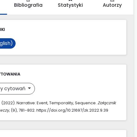
Bibliografia
Statystyki
Autorzy
IKI
glish)
YTOWANIA
y cytowań
. (2022). Narrative: Event, Temporality, Sequence.
Załącznik
awczy
, (9), 781–802. https://doi.org/10.21697/zk.2022.9.39