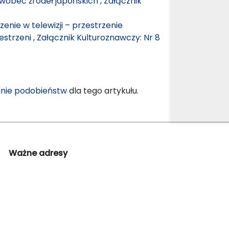
 wobec źródeł japońskich
,
Załącznik
rzenie w telewizji – przestrzenie
zestrzeni
,
Załącznik Kulturoznawczy: Nr 8
nie podobieństw
dla tego artykułu.
Ważne adresy