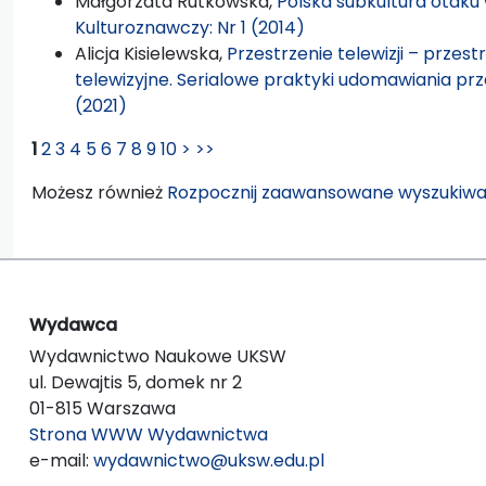
Małgorzata Rutkowska,
Polska subkultura otaku
Kulturoznawczy: Nr 1 (2014)
Alicja Kisielewska,
Przestrzenie telewizji – przest
telewizyjne. Serialowe praktyki udomawiania pr
(2021)
1
2
3
4
5
6
7
8
9
10
>
>>
Możesz również
Rozpocznij zaawansowane wyszukiwa
Wydawca
Wydawnictwo Naukowe UKSW
ul. Dewajtis 5, domek nr 2
01-815 Warszawa
Strona WWW Wydawnictwa
e-mail:
wydawnictwo@uksw.edu.pl