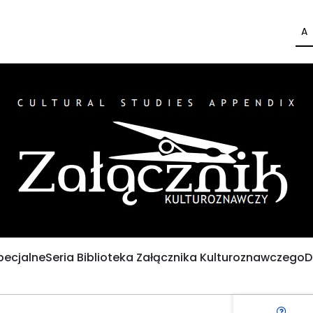
A
pecjalne
Seria Biblioteka Załącznika Kulturoznawczego
D