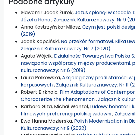
Podobne artykuły
Sławomir Jacek Żurek,
Jezus spłonął w stodole. 
Józefa Hena
,
Załącznik Kulturoznawczy: Nr 9 (2
Anna Kostrzyńska-Miłosz,
Czym jest polski desi
(2019)
Jacek Kopciński,
Na przekór formatowi. Kilka 
Załącznik Kulturoznawczy: Nr 7 (2020)
Agata Wójcik,
Działalność Towarzystwa Polska S
nawiązania współpracy między producentami, p
Kulturoznawczy: Nr 6 (2019)
Laura Polkowska,
Aksjologiczny profil starości 
korpusowych
,
Załącznik Kulturoznawczy: Nr 11 (
Robert Birkholc,
Film Adaptations of Contempora
Characterize the Phenomenon
,
Załącznik Kultu
Barbara Giza, Michał Wenzel,
Ludowy bohater i l
filmowych preferencji polskiej widowni
,
Załączni
Ewa Hanna Mazierska,
Polish Modernization in Bi
Kulturoznawczy: Nr 9 (2022)