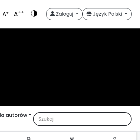
++
A
+
A
Zaloguj
Język Polski
la autorów