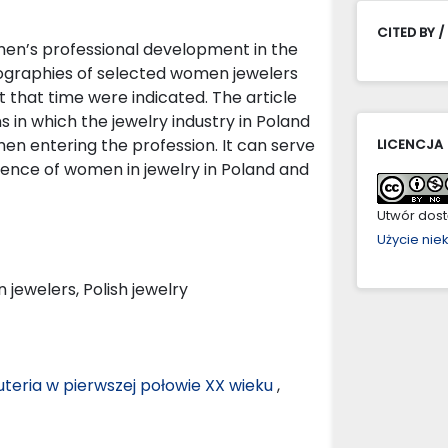
CITED BY /
men’s professional development in the
biographies of selected women jewelers
t that time were indicated. The article
s in which the jewelry industry in Poland
en entering the profession. It can serve
LICENCJA
sence of women in jewelry in Poland and
Utwór dostę
Użycie ni
ewelers, Polish jewelry
iżuteria w pierwszej połowie XX wieku
,