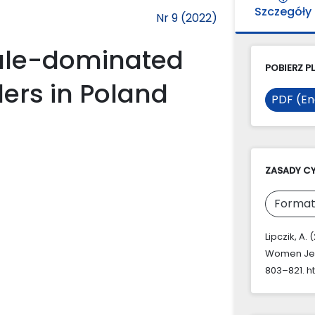
Szczegóły
Nr 9 (2022)
ale-dominated
POBIERZ PL
ers in Poland
PDF (En
ZASADY C
Format
Lipczik, A
Women Jewe
803–821. ht