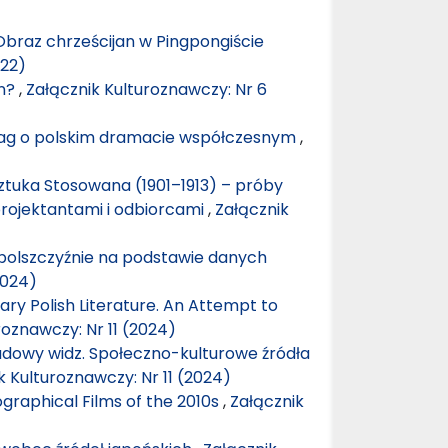
Obraz chrześcijan w Pingpongiście
022)
gn?
,
Załącznik Kulturoznawczy: Nr 6
uwag o polskim dramacie współczesnym
,
ztuka Stosowana (1901–1913) – próby
rojektantami i odbiorcami
,
Załącznik
w polszczyźnie na podstawie danych
2024)
ry Polish Literature. An Attempt to
roznawczy: Nr 11 (2024)
udowy widz. Społeczno-kulturowe źródła
k Kulturoznawczy: Nr 11 (2024)
ographical Films of the 2010s
,
Załącznik