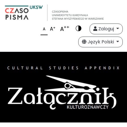
++
A
+
A
Zaloguj
A
Język Polski