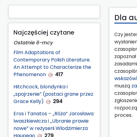
Dla a
Najczęściej czytane
Czy jest
wysłanie
Ostatnie 6-mcy
czasopis
Film Adaptations of
zapoznał 
Contemporary Polish Literature.
zasadami
An Attempt to Characterize the
czasopiśm
Phenomenon
417
wskazówk
muszą
za
Hitchcock, blondynka i
czasopis
„spojrzenie” (postaci grane przez
zgłoszeni
Grace Kelly)
294
rozpoczą
Eros i Tanatos – „Róża” Jarosława
proces.
Iwaszkiewicza i „Ubranie prawie
nowe” w reżyserii Włodzimierza
Haupego
279