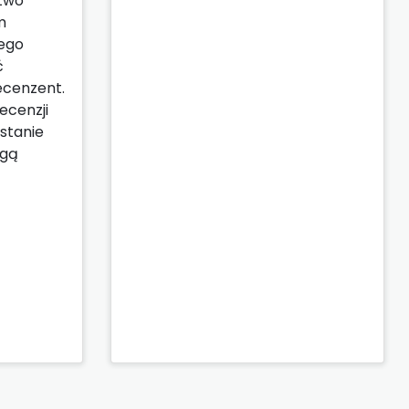
stwo
m
jego
ć
ecenzent.
ecenzji
stanie
ogą