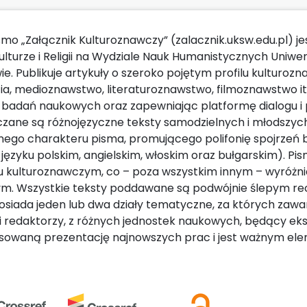
mo „Załącznik Kulturoznawczy” (zalacznik.uksw.edu.pl)
ulturze i Religii na Wydziale Nauk Humanistycznych Uniw
e. Publikuje artykuły o szeroko pojętym profilu kulturozn
ia, medioznawstwo, literaturoznawstwo, filmoznawstwo it
badań naukowych oraz zapewniając platformę dialogu i 
zane są różnojęzyczne teksty samodzielnych i młodszy
nego charakteru pisma, promującego polifonię spojrzeń 
 języku polskim, angielskim, włoskim oraz bułgarskim). Pi
u kulturoznawczym, co – poza wszystkim innym – wyróżni
. Wszystkie teksty poddawane są podwójnie ślepym rece
siada jeden lub dwa działy tematyczne, za których zaw
 redaktorzy, z różnych jednostek naukowych, będący eksp
owaną prezentację najnowszych prac i jest ważnym ele