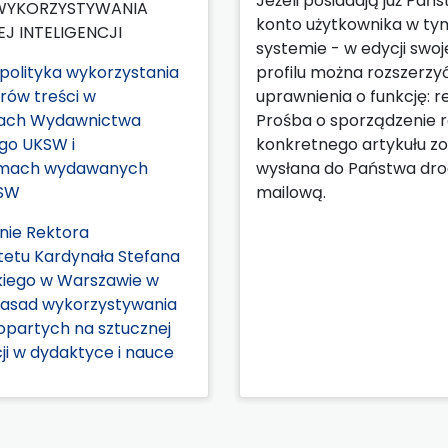
Jeżeli posiadają już Pań
WYKORZYSTYWANIA
konto użytkownika w ty
J INTELIGENCJI
systemie - w edycji swo
olityka wykorzystania
profilu można rozszerzy
rów treści w
uprawnienia o funkcję: r
jach Wydawnictwa
Prośba o sporządzenie r
go UKSW i
konkretnego artykułu zo
smach wydawanych
wysłana do Państwa dr
KSW
mailową.
nie Rektora
tetu Kardynała Stefana
iego w Warszawie w
zasad wykorzystywania
opartych na sztucznej
cji w dydaktyce i nauce