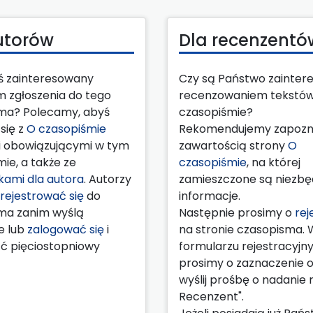
utorów
Dla recenzentó
eś zainteresowany
Czy są Państwo zainter
m zgłoszenia do tego
recenzowaniem tekstó
ma? Polecamy, abyś
czasopiśmie?
się z
O czasopiśmie
Rekomendujemy zapozna
 obowiązującymi w tym
zawartością strony
O
ie, a także ze
czasopiśmie
, na której
ami dla autora
. Autorzy
zamieszczone są niezb
rejestrować się
do
informacje.
ma zanim wyślą
Następnie prosimy o
rej
e lub
zalogować się
i
na stronie czasopisma. 
ć pięciostopniowy
formularzu rejestracyj
prosimy o zaznaczenie op
wyślij prośbę o nadanie ro
Recenzent".