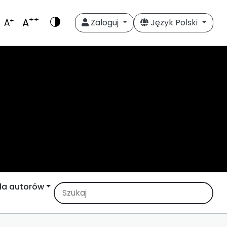
++
A
+
A
Zaloguj
Język Polski
la autorów