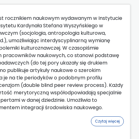
 jest rocznikiem naukowym wydawanym w Instytucie
ersytetu Kardynała Stefana Wyszyńskiego w
awczym (socjologia, antropologia kulturowa,
d.), umożliwiając interdyscyplinarną wymianę
polemiki kulturoznawczej. W czasopiśmie
ch pracowników naukowych, co stanowi podstawę
badawczych (do tej pory ukazały się drukiem
smo publikuje artykuły naukowe o szerokim
a je na tle periodyków o podobnym profilu
nzjom (double blind peer review process). Każdy
artość merytoryczną współodpowiadają specjalnie
ertami w danej dziedzinie. Umożliwia to
mentem integracji środowiska naukowego.
Czytaj więcej