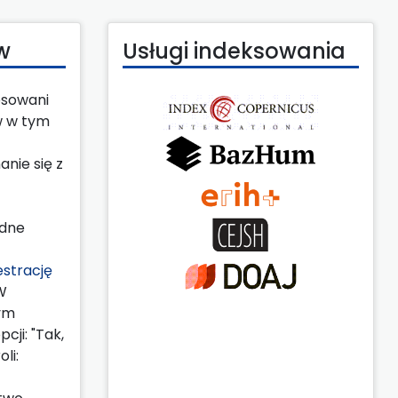
w
Usługi indeksowania
esowani
w w tym
nie się z
ędne
estrację
W
nym
cji: "Tak,
li: