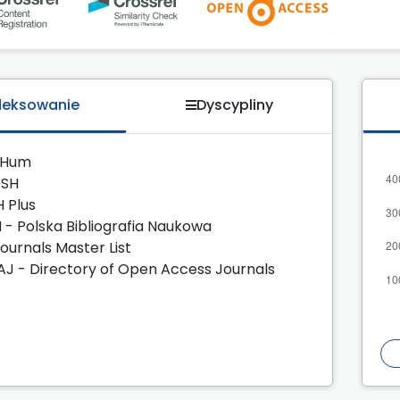
deksowanie
Dyscypliny
zHum
JSH
H Plus
 - Polska Bibliografia Naukowa
Journals Master List
J - Directory of Open Access Journals