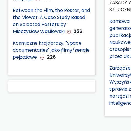
ZASADY 
SZTUCZNE
Between the Film, the Poster, and
the Viewer. A Case Study Based
Ramowa p
on Selected Posters by
generato
Mieczysław Wasilewski
256
publikac
Naukowe
Kosmiczne krajobrazy. "Space
czasopi
documentaries" jako filmy/seriale
przez U
pejzażowe
226
Zarządze
Uniwersy
Wyszyńsk
sprawie 
narzędzi 
inteligen