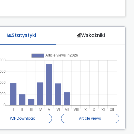
Statystyki
Wskaźniki
PDF Download
Article views