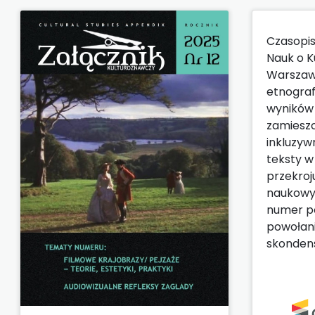
Czasopis
Nauk o K
Warszawi
etnograf
wyników 
zamieszc
inkluzyw
teksty w
przekroj
naukowym
numer po
powołani
skondens