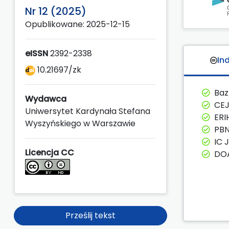
Nr 12 (2025)
Opublikowane: 2025-12-15
eISSN
2392-2338
In
10.21697/zk
Ba
Wydawca
CE
Uniwersytet Kardynała Stefana
ERI
Wyszyńskiego w Warszawie
PBN
IC 
Licencja CC
DOA
Prześlij tekst