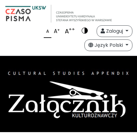
++
A
+
A
Zaloguj
A
Język Polski