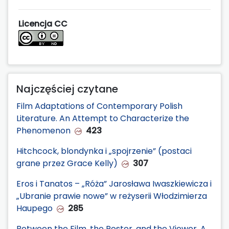
Licencja CC
Najczęściej czytane
Film Adaptations of Contemporary Polish
Literature. An Attempt to Characterize the
Phenomenon
423
Hitchcock, blondynka i „spojrzenie” (postaci
grane przez Grace Kelly)
307
Eros i Tanatos – „Róża” Jarosława Iwaszkiewicza i
„Ubranie prawie nowe” w reżyserii Włodzimierza
Haupego
285
Between the Film, the Poster, and the Viewer. A