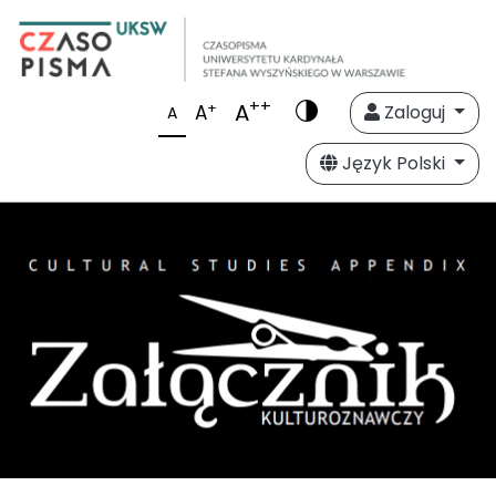
++
A
+
A
Zaloguj
A
Język Polski