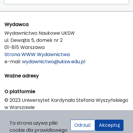
Wydawca
Wydawnictwo Naukowe UKSW
ul. Dewajtis 5, domek nr 2
01-815 Warszawa
Strona WWW Wydawnictwa
e-mail:
wydawnictwo@uksw.edu.pl
Ważne adresy
O platformie
© 2023 Uniwersytet Kardynała Stefana Wyszyńskiego
w Warszawie
Support & Customization by LIBCOM
Platform & Workflow by OJS/PKP
Ta strona używa pliki
Odrzuć
Akceptuj
cookie dla prawidłowego