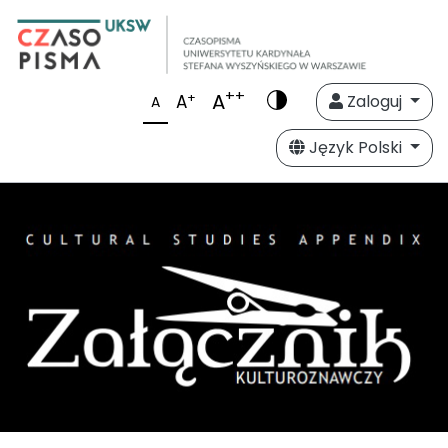
++
A
+
A
Zaloguj
A
Język Polski