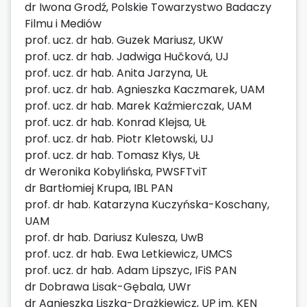
dr Iwona Grodź, Polskie Towarzystwo Badaczy
Filmu i Mediów
prof. ucz. dr hab. Guzek Mariusz, UKW
prof. ucz. dr hab. Jadwiga Hučková, UJ
prof. ucz. dr hab. Anita Jarzyna, UŁ
prof. ucz. dr hab. Agnieszka Kaczmarek, UAM
prof. ucz. dr hab. Marek Kaźmierczak, UAM
prof. ucz. dr hab. Konrad Klejsa, UŁ
prof. ucz. dr hab. Piotr Kletowski, UJ
prof. ucz. dr hab. Tomasz Kłys, UŁ
dr Weronika Kobylińska, PWSFTviT
dr Bartłomiej Krupa, IBL PAN
prof. dr hab. Katarzyna Kuczyńska-Koschany,
UAM
prof. dr hab. Dariusz Kulesza, UwB
prof. ucz. dr hab. Ewa Letkiewicz, UMCS
prof. ucz. dr hab. Adam Lipszyc, IFiS PAN
dr Dobrawa Lisak-Gębala, UWr
dr Agnieszka Liszka-Drążkiewicz, UP im. KEN