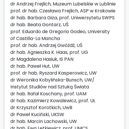
dr Andrzej Frejlich, Muzeum Lubelskie w Lublinie
prof. dr hab. Czesława Frejlich, ASP w Krakowie
dr hab. Barbara Giza, prof. Uniwersytetu SWPS
dr hab. Beata Gontarz, UŚ
prof. Eduardo de Gregorio Godeo, University
of Castilla-La Mancha
prof. dr hab. Andrzej Gwóźdź, UŚ
dr hab. Agnieszka K. Haas, prof. UG
dr Magdalena Hasiuk, IS PAN
dr hab. Paweł Hut, UW
prof. dr hab. Ryszard Kasperowicz, UW
dr Weronika Kobylińska-Bunsch, UW/
Instytut Studiów nad Sztuką Świata
dr hab. Rafał Koschany, prof. UAM
dr hab. Kazimierz Kowalewicz, prof. UŁ
dr Krzysztof Korotkich, UwB
dr Paweł Kuciński, UKSW
dr hab. Marcin Lachowski, UW
dr hab. Ewa Letkiewicz, prof. UMCS