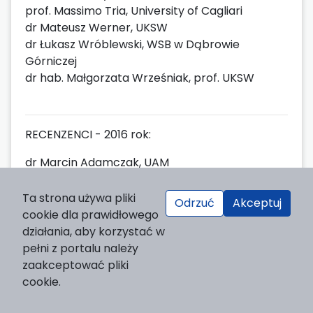
prof. Massimo Tria, University of Cagliari
dr Mateusz Werner, UKSW
dr Łukasz Wróblewski, WSB w Dąbrowie
Górniczej
dr hab. Małgorzata Wrześniak, prof. UKSW
RECENZENCI - 2016 rok:
dr Marcin Adamczak, UAM
s. dr M. Natanaela Wiesława Błażejczyk
dr hab. Sławomir Bobowski, prof. UWr
Ta strona używa pliki
Odrzuć
Akceptuj
prof. dr hab. Stefan Czyżewski, UŁ
cookie dla prawidłowego
dr Aleksandra Drzał-Sierocka, SWPS
działania, aby korzystać w
dr Paul Franssen, Utrecht University (Holandia)
pełni z portalu należy
dr hab. Barbara Giza, prof. SWPS
zaakceptować pliki
dr Aleksandra Jakóbczyk-Gola, UW
cookie.
dr Iwona Grodź, UAM