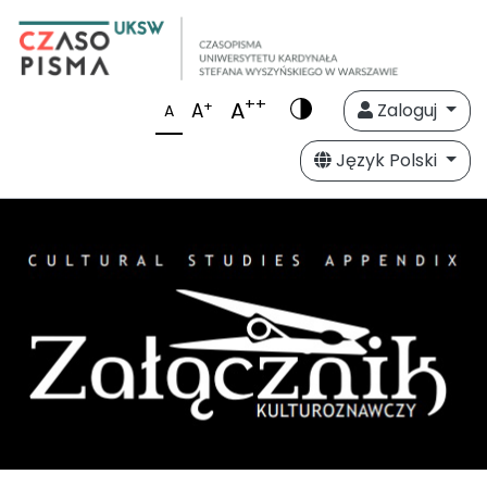
++
A
+
A
Zaloguj
A
Język Polski