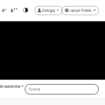
++
A
+
A
Zaloguj
Język Polski
la autorów