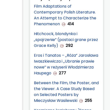
Film Adaptations of
Contemporary Polish Literature.
An Attempt to Characterize the
Phenomenon
414
Hitchcock, blondynka i
„spojrzenie” (postaci grane przez
Grace Kelly)
292
Eros i Tanatos – „Róża” Jarosława
Iwaszkiewicza i „Ubranie prawie
nowe” w reżyserii Włodzimierza
Haupego
277
Between the Film, the Poster, and
the Viewer. A Case Study Based
on Selected Posters by
Mieczysław Wasilewski
255