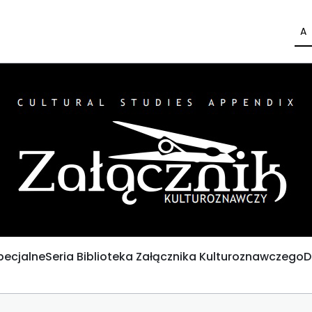
A
pecjalne
Seria Biblioteka Załącznika Kulturoznawczego
D