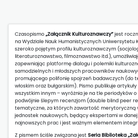
Czasopismo
„Załącznik Kulturoznawczy”
jest rocz
na Wydziale Nauk Humanistycznych Uniwersytetu Ka
szeroko pojętym profilu kulturoznawczym (socjolog
literaturoznawstwo, filmoznawstwo itd.), umożliw
zapewniając platformę dialogu i polemiki kulturo
samodzielnych i młodszych pracowników naukowyc
promującego polifonię spojrzeń badawczych (do tej 
włoskim oraz bułgarskim). Pismo publikuje artykuł
wszystkim innym – wyróżnia je na tle periodyków
podwójnie ślepym recenzjom (double blind peer re
tematyczne, za których zawartość merytoryczną w
jednostek naukowych, będący ekspertami w danej 
najnowszych prac i jest ważnym elementem integr
Z pismem ściśle związana jest
Seria Biblioteka „Z