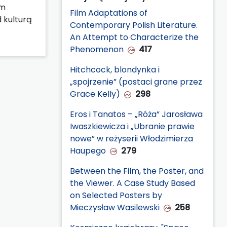
em
Film Adaptations of
 kulturą
Contemporary Polish Literature.
An Attempt to Characterize the
Phenomenon
417
Hitchcock, blondynka i
„spojrzenie” (postaci grane przez
Grace Kelly)
298
Eros i Tanatos – „Róża” Jarosława
Iwaszkiewicza i „Ubranie prawie
nowe” w reżyserii Włodzimierza
Haupego
279
Between the Film, the Poster, and
the Viewer. A Case Study Based
on Selected Posters by
Mieczysław Wasilewski
258