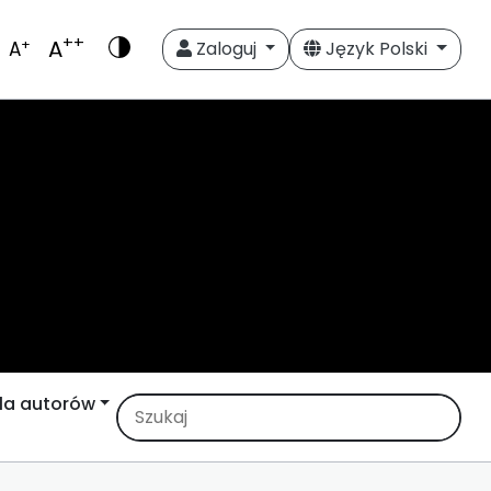
++
A
+
A
Zaloguj
Język Polski
la autorów