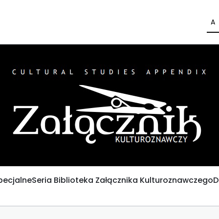
A
pecjalne
Seria Biblioteka Załącznika Kulturoznawczego
D