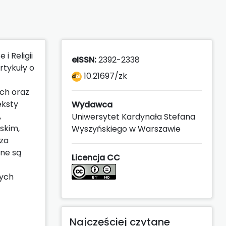
i Religii
eISSN:
2392-2338
rtykuły o
10.21697/zk
ch oraz
eksty
Wydawca
,
Uniwersytet Kardynała Stefana
skim,
Wyszyńskiego w Warszawie
oza
ane są
Licencja CC
nych
Najczęściej czytane