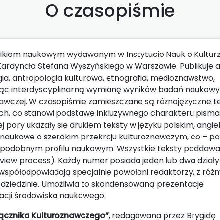
O czasopiśmie
nikiem naukowym wydawanym w Instytucie Nauk o Kulturze 
rdynała Stefana Wyszyńskiego w Warszawie. Publikuje a
ia, antropologia kulturowa, etnografia, medioznawstwo,
iając interdyscyplinarną wymianę wyników badań naukowy
znawczej. W czasopiśmie zamieszczane są różnojęzyczne t
h, co stanowi podstawę inkluzywnego charakteru pisma
pory ukazały się drukiem teksty w języku polskim, angiel
y naukowe o szerokim przekroju kulturoznawczym, co – p
 o podobnym profilu naukowym. Wszystkie teksty poddaw
view process). Każdy numer posiada jeden lub dwa działy
spółodpowiadają specjalnie powołani redaktorzy, z róż
dziedzinie. Umożliwia to skondensowaną prezentację
acji środowiska naukowego.
ałącznika Kulturoznawczego”
, redagowana przez Brygidę